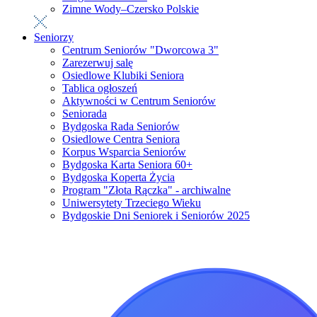
Zimne Wody–Czersko Polskie
Seniorzy
Centrum Seniorów "Dworcowa 3"
Zarezerwuj salę
Osiedlowe Klubiki Seniora
Tablica ogłoszeń
Aktywności w Centrum Seniorów
Seniorada
Bydgoska Rada Seniorów
Osiedlowe Centra Seniora
Korpus Wsparcia Seniorów
Bydgoska Karta Seniora 60+
Bydgoska Koperta Życia
Program "Złota Rączka" - archiwalne
Uniwersytety Trzeciego Wieku
Bydgoskie Dni Seniorek i Seniorów 2025