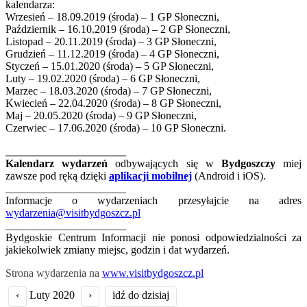
kalendarza:
Wrzesień – 18.09.2019 (środa) – 1 GP Słoneczni,
Październik – 16.10.2019 (środa) – 2 GP Słoneczni,
Listopad – 20.11.2019 (środa) – 3 GP Słoneczni,
Grudzień – 11.12.2019 (środa) – 4 GP Słoneczni,
Styczeń – 15.01.2020 (środa) – 5 GP Słoneczni,
Luty – 19.02.2020 (środa) – 6 GP Słoneczni,
Marzec – 18.03.2020 (środa) – 7 GP Słoneczni,
Kwiecień – 22.04.2020 (środa) – 8 GP Słoneczni,
Maj – 20.05.2020 (środa) – 9 GP Słoneczni,
Czerwiec – 17.06.2020 (środa) – 10 GP Słoneczni.
______________________
Kalendarz wydarzeń
odbywających się w
Bydgoszczy
miej
zawsze pod ręką dzięki
aplikacji mobilnej
(Android i iOS).
______________________
Informacje o wydarzeniach przesyłajcie na adres
wydarzenia@visitbydgoszcz.pl
______________________
Bydgoskie Centrum Informacji nie ponosi odpowiedzialności za
jakiekolwiek zmiany miejsc, godzin i dat wydarzeń.
Strona wydarzenia na
www.visitbydgoszcz.pl
‹
Luty 2020
›
idź do dzisiaj