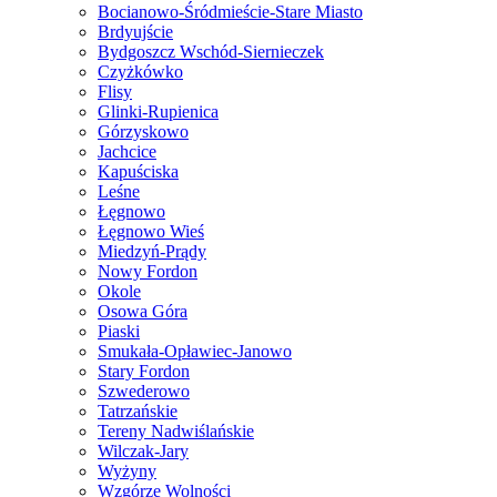
Bocianowo-Śródmieście-Stare Miasto
Brdyujście
Bydgoszcz Wschód-Siernieczek
Czyżkówko
Flisy
Glinki-Rupienica
Górzyskowo
Jachcice
Kapuściska
Leśne
Łęgnowo
Łęgnowo Wieś
Miedzyń-Prądy
Nowy Fordon
Okole
Osowa Góra
Piaski
Smukała-Opławiec-Janowo
Stary Fordon
Szwederowo
Tatrzańskie
Tereny Nadwiślańskie
Wilczak-Jary
Wyżyny
Wzgórze Wolności