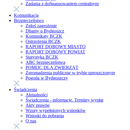
Zadania z dofinansowaniem centralnym
Komunikacja
Bezpieczeństwo
Zgłoś zagrożenie
Dbamy o Bydgoszcz
Komunikaty BCZK
Ostrzeżenia BCZK
RAPORT DOBOWY MIASTO
RAPORT DOBOWY POWIAT
Statystyka BCZK
ABC bezpieczeństwa
POMOC DLA ZWIERZĄT
Zgromadzenia publiczne w trybie uproszczonym
Pogoda w Bydgoszczy
Świadczenia
Aktualności
Świadczenia - informacje. Terminy wypłat
Akty prawne
Wzory wypełnionych wniosków
Wnioski do pobrania
O nas