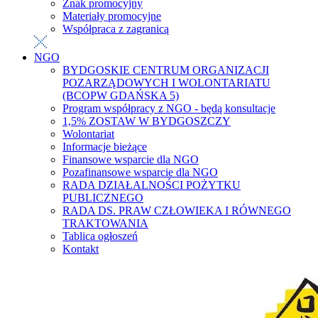
Znak promocyjny
Materiały promocyjne
Współpraca z zagranicą
NGO
BYDGOSKIE CENTRUM ORGANIZACJI
POZARZĄDOWYCH I WOLONTARIATU
(BCOPW GDAŃSKA 5)
Program współpracy z NGO - będą konsultacje
1,5% ZOSTAW W BYDGOSZCZY
Wolontariat
Informacje bieżące
Finansowe wsparcie dla NGO
Pozafinansowe wsparcie dla NGO
RADA DZIAŁALNOŚCI POŻYTKU
PUBLICZNEGO
RADA DS. PRAW CZŁOWIEKA I RÓWNEGO
TRAKTOWANIA
Tablica ogłoszeń
Kontakt