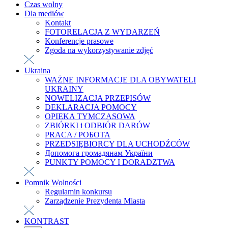
Czas wolny
Dla mediów
Kontakt
FOTORELACJA Z WYDARZEŃ
Konferencje prasowe
Zgoda na wykorzystywanie zdjęć
Ukraina
WAŻNE INFORMACJE DLA OBYWATELI
UKRAINY
NOWELIZACJA PRZEPISÓW
DEKLARACJA POMOCY
OPIEKA TYMCZASOWA
ZBIÓRKI i ODBIÓR DARÓW
PRACA / РОБОТА
PRZEDSIĘBIORCY DLA UCHODŹCÓW
Допомога громадянам України
PUNKTY POMOCY I DORADZTWA
Pomnik Wolności
Regulamin konkursu
Zarządzenie Prezydenta Miasta
KONTRAST