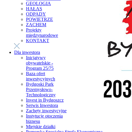
GEOLOGIA
HAŁAS
ODPADY
POWIETRZE
ZACHEM
Projekty
międzynarodowe
KONTAKT
Dla inwestora
Inicjatywy
obywatelskie -
Program 25/75
Baza ofert
inwestycyjnych
Bydgoski Park
Przemysłowo-
Technologiczny
Invest in Bydgoszcz
Serwis Inwestora
Zachęty inwestycyjne
Instytucje otoczenia
biznesu
Miejskie działki
Pomorska Specjalna Strefa Ekonomiczna