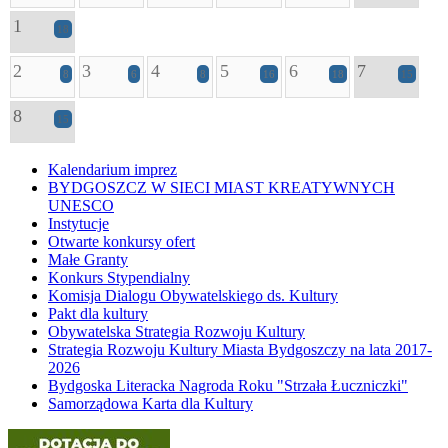
1
18
2
3
4
5
6
7
8
6
8
16
18
15
8
15
Kalendarium imprez
BYDGOSZCZ W SIECI MIAST KREATYWNYCH
UNESCO
Instytucje
Otwarte konkursy ofert
Małe Granty
Konkurs Stypendialny
Komisja Dialogu Obywatelskiego ds. Kultury
Pakt dla kultury
Obywatelska Strategia Rozwoju Kultury
Strategia Rozwoju Kultury Miasta Bydgoszczy na lata 2017-
2026
Bydgoska Literacka Nagroda Roku "Strzała Łuczniczki"
Samorządowa Karta dla Kultury