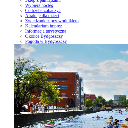
Sklep z pamiątkami
Wybierz nocleg
Co trzeba zobaczyć
Atrakcje dla dzieci
Zwiedzanie z przewodnikiem
Kalendarium imprez
Informacja turystyczna
Okolice Bydgoszczy
Pogoda w Bydgoszczy