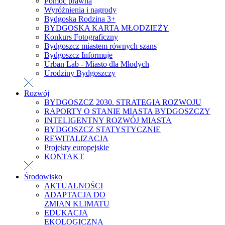
Pomoc prawna
Wyróżnienia i nagrody
Bydgoska Rodzina 3+
BYDGOSKA KARTA MŁODZIEŻY
Konkurs Fotograficzny
Bydgoszcz miastem równych szans
Bydgoszcz Informuje
Urban Lab - Miasto dla Młodych
Urodziny Bydgoszczy
Rozwój
BYDGOSZCZ 2030. STRATEGIA ROZWOJU
RAPORTY O STANIE MIASTA BYDGOSZCZY
INTELIGENTNY ROZWÓJ MIASTA
BYDGOSZCZ STATYSTYCZNIE
REWITALIZACJA
Projekty europejskie
KONTAKT
Środowisko
AKTUALNOŚCI
ADAPTACJA DO
ZMIAN KLIMATU
EDUKACJA
EKOLOGICZNA