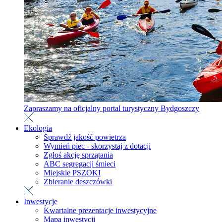
Zapraszamy na oficjalny portal turystyczny Bydgoszczy
Ekologia
Sprawdź jakość powietrza
Wymień piec - skorzystaj z dotacji
Zgłoś akcję sprzątania
ABC segregacji śmieci
Miejskie PSZOKI
Zbieranie deszczówki
Inwestycje
Kwartalne prezentacje inwestycyjne
Mapa inwestycji