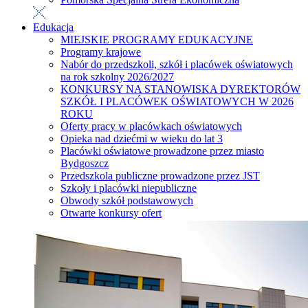
Edukacja
MIEJSKIE PROGRAMY EDUKACYJNE
Programy krajowe
Nabór do przedszkoli, szkół i placówek oświatowych
na rok szkolny 2026/2027
KONKURSY NA STANOWISKA DYREKTORÓW
SZKÓŁ I PLACÓWEK OŚWIATOWYCH W 2026
ROKU
Oferty pracy w placówkach oświatowych
Opieka nad dziećmi w wieku do lat 3
Placówki oświatowe prowadzone przez miasto
Bydgoszcz
Przedszkola publiczne prowadzone przez JST
Szkoły i placówki niepubliczne
Obwody szkół podstawowych
Otwarte konkursy ofert