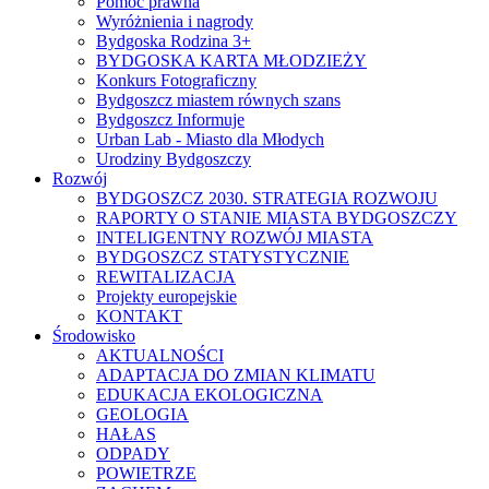
Pomoc prawna
Wyróżnienia i nagrody
Bydgoska Rodzina 3+
BYDGOSKA KARTA MŁODZIEŻY
Konkurs Fotograficzny
Bydgoszcz miastem równych szans
Bydgoszcz Informuje
Urban Lab - Miasto dla Młodych
Urodziny Bydgoszczy
Rozwój
BYDGOSZCZ 2030. STRATEGIA ROZWOJU
RAPORTY O STANIE MIASTA BYDGOSZCZY
INTELIGENTNY ROZWÓJ MIASTA
BYDGOSZCZ STATYSTYCZNIE
REWITALIZACJA
Projekty europejskie
KONTAKT
Środowisko
AKTUALNOŚCI
ADAPTACJA DO ZMIAN KLIMATU
EDUKACJA EKOLOGICZNA
GEOLOGIA
HAŁAS
ODPADY
POWIETRZE