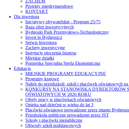
ZACHEM
Projekty międzynarodowe
KONTAKT
Dla inwestora
Inicjatywy obywatelskie - Program 25/75
Baza ofert inwestycyjnych
Bydgoski Park Przemysłowo-Technologiczny
Invest in Bydgoszcz
Serwis Inwestora
Zachęty inwestycyjne
Instytucje otoczenia biznesu
Miejskie działki
Pomorska Specjalna Strefa Ekonomiczna
Edukacja
MIEJSKIE PROGRAMY EDUKACYJNE
Programy krajowe
Nabór do przedszkoli, szkół i placówek oświatowych na
KONKURSY NA STANOWISKA DYREKTORÓW S
OŚWIATOWYCH W 2026 ROKU
Oferty pracy w placówkach oświatowych
Opieka nad dziećmi w wieku do lat 3
Placówki oświatowe prowadzone przez miasto Bydgosz
Przedszkola publiczne prowadzone przez JST
Szkoły i placówki niepubliczne
Obwody szkół podstawowych