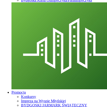
Bydgoska Karta Olimpijczyka/Paralimpijczyka
Promocja
Konkursy
Impreza na Wyspie Młyńskiej
BYDGOSKI JARMARK ŚWIĄTECZNY