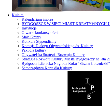
Kultura
Kalendarium imprez
BYDGOSZCZ W SIECI MIAST KREATYWNYCH 
Instytucje
Otwarte konkursy ofert
Małe Granty
Konkurs Stypendialny
Komisja Dialogu Obywatelskiego ds. Kultury
Pakt dla kultury
Obywatelska Strategia Rozwoju Kultury
Strategia Rozwoju Kultury Miasta Bydgoszczy na lata 
Bydgoska Literacka Nagroda Roku "Strzała Łuczniczki"
Samorządowa Karta dla Kultury