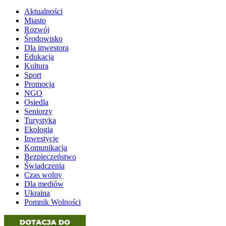
Aktualności
Miasto
Rozwój
Środowisko
Dla inwestora
Edukacja
Kultura
Sport
Promocja
NGO
Osiedla
Seniorzy
Turystyka
Ekologia
Inwestycje
Komunikacja
Bezpieczeństwo
Świadczenia
Czas wolny
Dla mediów
Ukraina
Pomnik Wolności