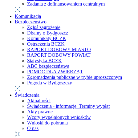
Zadania z dofinansowaniem centralnym
Komunikacja
Bezpieczeństwo
Zgłoś zagrożenie
Dbamy o Bydgoszcz
Komunikaty BCZK
Ostrzeżenia BCZK
RAPORT DOBOWY MIASTO
RAPORT DOBOWY POWIAT
Statystyka BCZK
ABC bezpieczeństwa
POMOC DLA ZWIERZĄT
Zgromadzenia publiczne w trybie uproszczonym
Pogoda w Bydgoszczy
Świadczenia
Aktualności
Świadczenia - informacje. Terminy wypłat
Akty prawne
Wzory wypełnionych wniosków
Wnioski do pobrania
O nas