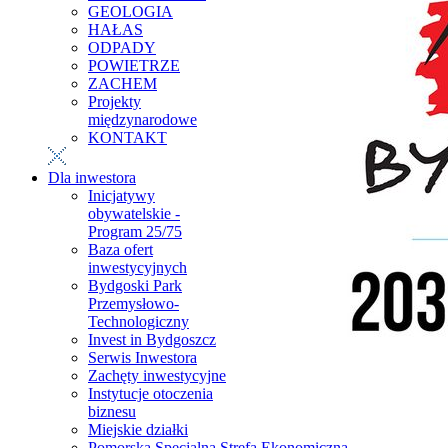
GEOLOGIA
HAŁAS
ODPADY
POWIETRZE
ZACHEM
Projekty
międzynarodowe
KONTAKT
Dla inwestora
Inicjatywy
obywatelskie -
Program 25/75
Baza ofert
inwestycyjnych
Bydgoski Park
Przemysłowo-
Technologiczny
Invest in Bydgoszcz
Serwis Inwestora
Zachęty inwestycyjne
Instytucje otoczenia
biznesu
Miejskie działki
Pomorska Specjalna Strefa Ekonomiczna