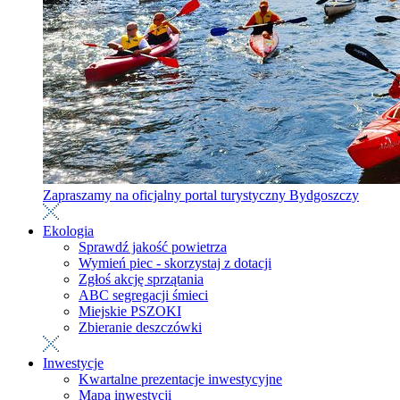
Zapraszamy na oficjalny portal turystyczny Bydgoszczy
Ekologia
Sprawdź jakość powietrza
Wymień piec - skorzystaj z dotacji
Zgłoś akcję sprzątania
ABC segregacji śmieci
Miejskie PSZOKI
Zbieranie deszczówki
Inwestycje
Kwartalne prezentacje inwestycyjne
Mapa inwestycji