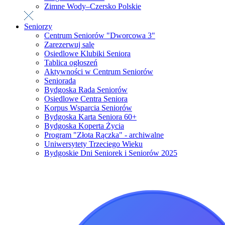
Zimne Wody–Czersko Polskie
Seniorzy
Centrum Seniorów "Dworcowa 3"
Zarezerwuj salę
Osiedlowe Klubiki Seniora
Tablica ogłoszeń
Aktywności w Centrum Seniorów
Seniorada
Bydgoska Rada Seniorów
Osiedlowe Centra Seniora
Korpus Wsparcia Seniorów
Bydgoska Karta Seniora 60+
Bydgoska Koperta Życia
Program "Złota Rączka" - archiwalne
Uniwersytety Trzeciego Wieku
Bydgoskie Dni Seniorek i Seniorów 2025