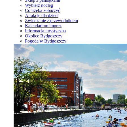
Sklep z pamiątkami
Wybierz nocleg
Co trzeba zobaczyć
Atrakcje dla dzieci
Zwiedzanie z przewodnikiem
Kalendarium imprez
Informacja turystyczna
Okolice Bydgoszczy
Pogoda w Bydgoszczy