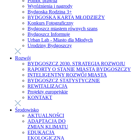
Pomoc prawna
Wyróżnienia i nagrody
Bydgoska Rodzina 3+
BYDGOSKA KARTA MŁODZIEŻY
Konkurs Fotograficzny
Bydgoszcz miastem równych szans
Bydgoszcz Informuje
Urban Lab - Miasto dla Młodych
Urodziny Bydgoszczy
Rozwój
BYDGOSZCZ 2030. STRATEGIA ROZWOJU
RAPORTY O STANIE MIASTA BYDGOSZCZY
INTELIGENTNY ROZWÓJ MIASTA
BYDGOSZCZ STATYSTYCZNIE
REWITALIZACJA
Projekty europejskie
KONTAKT
Środowisko
AKTUALNOŚCI
ADAPTACJA DO
ZMIAN KLIMATU
EDUKACJA
EKOLOGICZNA