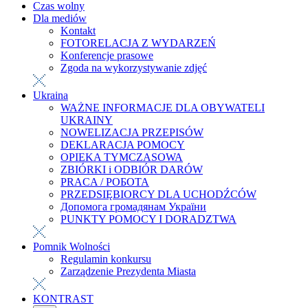
Czas wolny
Dla mediów
Kontakt
FOTORELACJA Z WYDARZEŃ
Konferencje prasowe
Zgoda na wykorzystywanie zdjęć
Ukraina
WAŻNE INFORMACJE DLA OBYWATELI
UKRAINY
NOWELIZACJA PRZEPISÓW
DEKLARACJA POMOCY
OPIEKA TYMCZASOWA
ZBIÓRKI i ODBIÓR DARÓW
PRACA / РОБОТА
PRZEDSIĘBIORCY DLA UCHODŹCÓW
Допомога громадянам України
PUNKTY POMOCY I DORADZTWA
Pomnik Wolności
Regulamin konkursu
Zarządzenie Prezydenta Miasta
KONTRAST