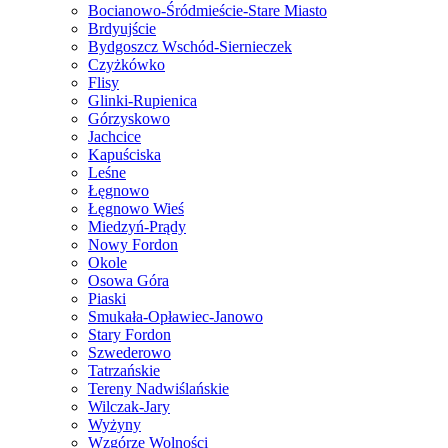
Bocianowo-Śródmieście-Stare Miasto
Brdyujście
Bydgoszcz Wschód-Siernieczek
Czyżkówko
Flisy
Glinki-Rupienica
Górzyskowo
Jachcice
Kapuściska
Leśne
Łęgnowo
Łęgnowo Wieś
Miedzyń-Prądy
Nowy Fordon
Okole
Osowa Góra
Piaski
Smukała-Opławiec-Janowo
Stary Fordon
Szwederowo
Tatrzańskie
Tereny Nadwiślańskie
Wilczak-Jary
Wyżyny
Wzgórze Wolności