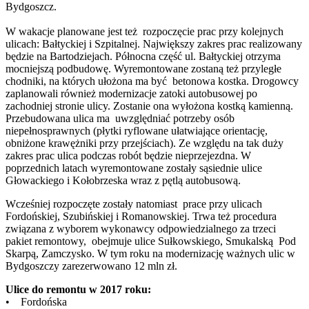
Bydgoszcz.
W wakacje planowane jest też rozpoczęcie prac przy kolejnych
ulicach: Bałtyckiej i Szpitalnej. Największy zakres prac realizowany
będzie na Bartodziejach. Północna część ul. Bałtyckiej otrzyma
mocniejszą podbudowę. Wyremontowane zostaną też przyległe
chodniki, na których ułożona ma być betonowa kostka. Drogowcy
zaplanowali również modernizacje zatoki autobusowej po
zachodniej stronie ulicy. Zostanie ona wyłożona kostką kamienną.
Przebudowana ulica ma uwzględniać potrzeby osób
niepełnosprawnych (płytki ryflowane ułatwiające orientację,
obniżone krawężniki przy przejściach). Ze względu na tak duży
zakres prac ulica podczas robót będzie nieprzejezdna. W
poprzednich latach wyremontowane zostały sąsiednie ulice
Głowackiego i Kołobrzeska wraz z pętlą autobusową.
Wcześniej rozpoczęte zostały natomiast prace przy ulicach
Fordońskiej, Szubińskiej i Romanowskiej. Trwa też procedura
związana z wyborem wykonawcy odpowiedzialnego za trzeci
pakiet remontowy, obejmuje ulice Sułkowskiego, Smukalską Pod
Skarpą, Zamczysko. W tym roku na modernizację ważnych ulic w
Bydgoszczy zarezerwowano 12 mln zł.
Ulice do remontu w 2017 roku:
• Fordońska