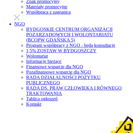
Znak promocyjny
Materiały promocyjne
Współpraca z zagranicą
NGO
BYDGOSKIE CENTRUM ORGANIZACJI
POZARZĄDOWYCH I WOLONTARIATU
(BCOPW GDAŃSKA 5)
Program współpracy z NGO - będą konsultacje
1,5% ZOSTAW W BYDGOSZCZY
Wolontariat
Informacje bieżące
Finansowe wsparcie dla NGO
Pozafinansowe wsparcie dla NGO
RADA DZIAŁALNOŚCI POŻYTKU
PUBLICZNEGO
RADA DS. PRAW CZŁOWIEKA I RÓWNEGO
TRAKTOWANIA
Tablica ogłoszeń
Kontakt