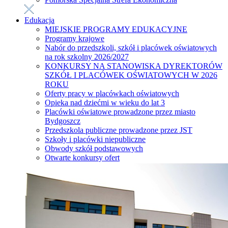
Edukacja
MIEJSKIE PROGRAMY EDUKACYJNE
Programy krajowe
Nabór do przedszkoli, szkół i placówek oświatowych
na rok szkolny 2026/2027
KONKURSY NA STANOWISKA DYREKTORÓW
SZKÓŁ I PLACÓWEK OŚWIATOWYCH W 2026
ROKU
Oferty pracy w placówkach oświatowych
Opieka nad dziećmi w wieku do lat 3
Placówki oświatowe prowadzone przez miasto
Bydgoszcz
Przedszkola publiczne prowadzone przez JST
Szkoły i placówki niepubliczne
Obwody szkół podstawowych
Otwarte konkursy ofert