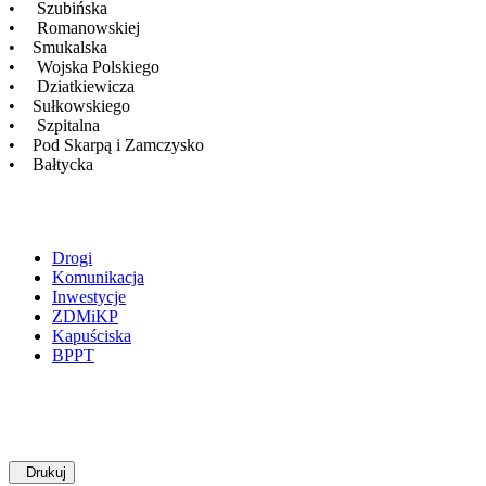
• Szubińska
• Romanowskiej
• Smukalska
• Wojska Polskiego
• Dziatkiewicza
• Sułkowskiego
• Szpitalna
• Pod Skarpą i Zamczysko
• Bałtycka
Drogi
Komunikacja
Inwestycje
ZDMiKP
Kapuściska
BPPT
Drukuj