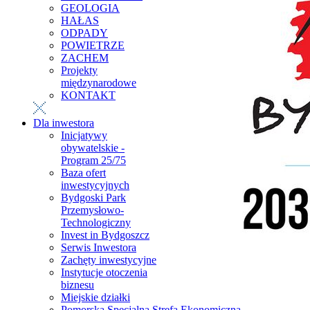
GEOLOGIA
HAŁAS
ODPADY
POWIETRZE
ZACHEM
Projekty
międzynarodowe
KONTAKT
Dla inwestora
Inicjatywy
obywatelskie -
Program 25/75
Baza ofert
inwestycyjnych
Bydgoski Park
Przemysłowo-
Technologiczny
Invest in Bydgoszcz
Serwis Inwestora
Zachęty inwestycyjne
Instytucje otoczenia
biznesu
Miejskie działki
Pomorska Specjalna Strefa Ekonomiczna