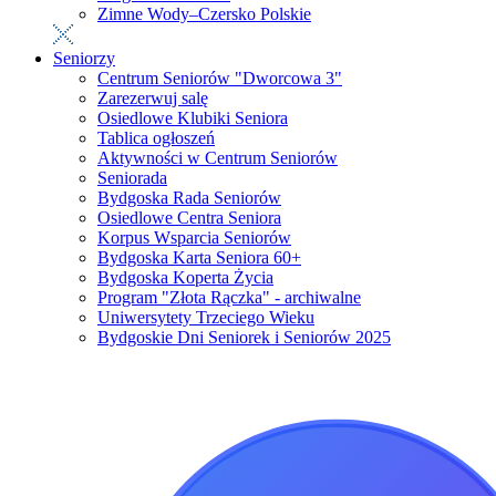
Zimne Wody–Czersko Polskie
Seniorzy
Centrum Seniorów "Dworcowa 3"
Zarezerwuj salę
Osiedlowe Klubiki Seniora
Tablica ogłoszeń
Aktywności w Centrum Seniorów
Seniorada
Bydgoska Rada Seniorów
Osiedlowe Centra Seniora
Korpus Wsparcia Seniorów
Bydgoska Karta Seniora 60+
Bydgoska Koperta Życia
Program "Złota Rączka" - archiwalne
Uniwersytety Trzeciego Wieku
Bydgoskie Dni Seniorek i Seniorów 2025