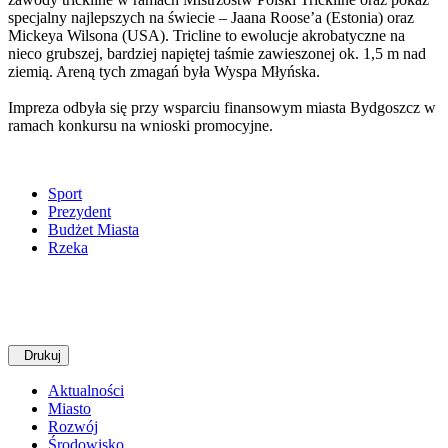
specjalny najlepszych na świecie – Jaana Roose’a (Estonia) oraz
Mickeya Wilsona (USA). Tricline to ewolucje akrobatyczne na
nieco grubszej, bardziej napiętej taśmie zawieszonej ok. 1,5 m nad
ziemią. Areną tych zmagań była Wyspa Młyńska.
Impreza odbyła się przy wsparciu finansowym miasta Bydgoszcz w
ramach konkursu na wnioski promocyjne.
Sport
Prezydent
Budżet Miasta
Rzeka
Drukuj
Aktualności
Miasto
Rozwój
Środowisko