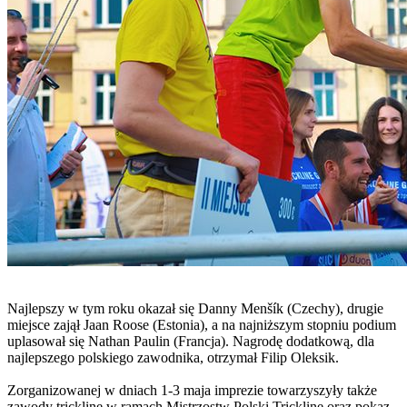
Najlepszy w tym roku okazał się Danny Menšík (Czechy), drugie
miejsce zajął Jaan Roose (Estonia), a na najniższym stopniu podium
uplasował się Nathan Paulin (Francja). Nagrodę dodatkową, dla
najlepszego polskiego zawodnika, otrzymał Filip Oleksik.
Zorganizowanej w dniach 1-3 maja imprezie towarzyszyły także
zawody trickline w ramach Mistrzostw Polski Trickline oraz pokaz