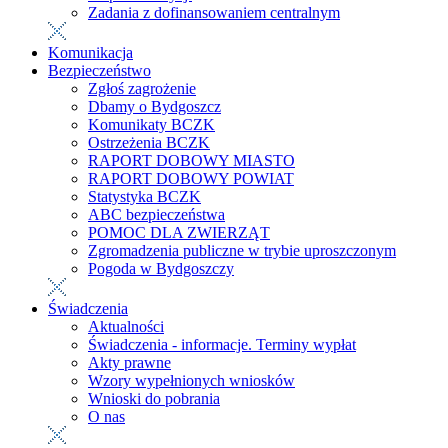
Zadania z dofinansowaniem centralnym
Komunikacja
Bezpieczeństwo
Zgłoś zagrożenie
Dbamy o Bydgoszcz
Komunikaty BCZK
Ostrzeżenia BCZK
RAPORT DOBOWY MIASTO
RAPORT DOBOWY POWIAT
Statystyka BCZK
ABC bezpieczeństwa
POMOC DLA ZWIERZĄT
Zgromadzenia publiczne w trybie uproszczonym
Pogoda w Bydgoszczy
Świadczenia
Aktualności
Świadczenia - informacje. Terminy wypłat
Akty prawne
Wzory wypełnionych wniosków
Wnioski do pobrania
O nas