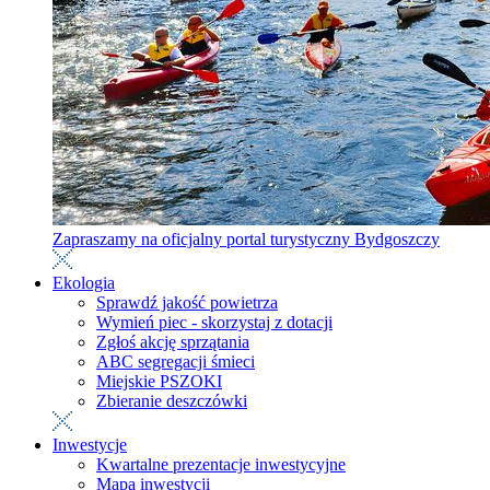
Zapraszamy na oficjalny portal turystyczny Bydgoszczy
Ekologia
Sprawdź jakość powietrza
Wymień piec - skorzystaj z dotacji
Zgłoś akcję sprzątania
ABC segregacji śmieci
Miejskie PSZOKI
Zbieranie deszczówki
Inwestycje
Kwartalne prezentacje inwestycyjne
Mapa inwestycji