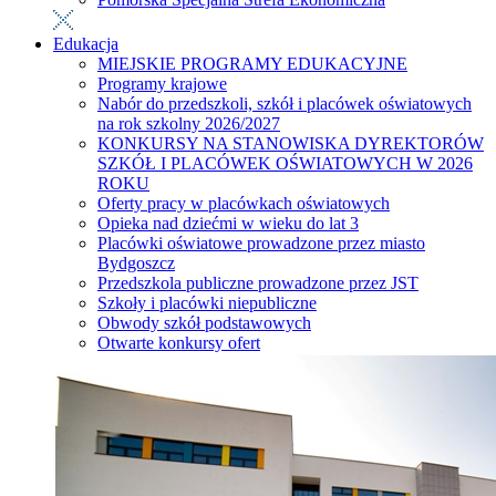
Edukacja
MIEJSKIE PROGRAMY EDUKACYJNE
Programy krajowe
Nabór do przedszkoli, szkół i placówek oświatowych
na rok szkolny 2026/2027
KONKURSY NA STANOWISKA DYREKTORÓW
SZKÓŁ I PLACÓWEK OŚWIATOWYCH W 2026
ROKU
Oferty pracy w placówkach oświatowych
Opieka nad dziećmi w wieku do lat 3
Placówki oświatowe prowadzone przez miasto
Bydgoszcz
Przedszkola publiczne prowadzone przez JST
Szkoły i placówki niepubliczne
Obwody szkół podstawowych
Otwarte konkursy ofert