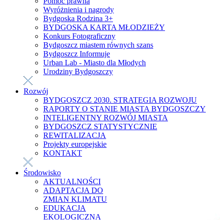
Pomoc prawna
Wyróżnienia i nagrody
Bydgoska Rodzina 3+
BYDGOSKA KARTA MŁODZIEŻY
Konkurs Fotograficzny
Bydgoszcz miastem równych szans
Bydgoszcz Informuje
Urban Lab - Miasto dla Młodych
Urodziny Bydgoszczy
Rozwój
BYDGOSZCZ 2030. STRATEGIA ROZWOJU
RAPORTY O STANIE MIASTA BYDGOSZCZY
INTELIGENTNY ROZWÓJ MIASTA
BYDGOSZCZ STATYSTYCZNIE
REWITALIZACJA
Projekty europejskie
KONTAKT
Środowisko
AKTUALNOŚCI
ADAPTACJA DO
ZMIAN KLIMATU
EDUKACJA
EKOLOGICZNA