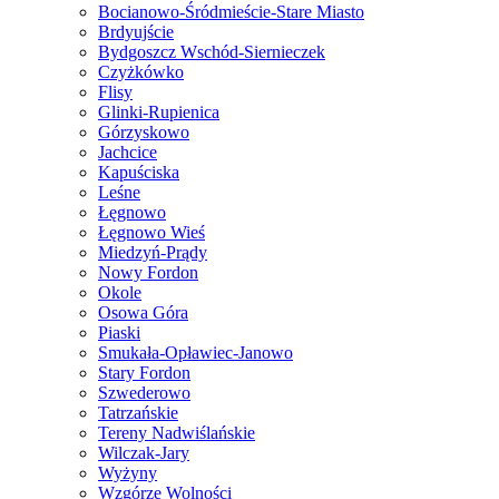
Bocianowo-Śródmieście-Stare Miasto
Brdyujście
Bydgoszcz Wschód-Siernieczek
Czyżkówko
Flisy
Glinki-Rupienica
Górzyskowo
Jachcice
Kapuściska
Leśne
Łęgnowo
Łęgnowo Wieś
Miedzyń-Prądy
Nowy Fordon
Okole
Osowa Góra
Piaski
Smukała-Opławiec-Janowo
Stary Fordon
Szwederowo
Tatrzańskie
Tereny Nadwiślańskie
Wilczak-Jary
Wyżyny
Wzgórze Wolności