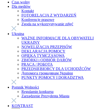
Czas wolny
Dla mediów
Kontakt
FOTORELACJA Z WYDARZEŃ
Konferencje prasowe
Zgoda na wykorzystywanie zdjęć
Ukraina
WAŻNE INFORMACJE DLA OBYWATELI
UKRAINY
NOWELIZACJA PRZEPISÓW
DEKLARACJA POMOCY
OPIEKA TYMCZASOWA
ZBIÓRKI i ODBIÓR DARÓW
PRACA / РОБОТА
PRZEDSIĘBIORCY DLA UCHODŹCÓW
Допомога громадянам України
PUNKTY POMOCY I DORADZTWA
Pomnik Wolności
Regulamin konkursu
Zarządzenie Prezydenta Miasta
KONTRAST