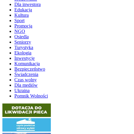
Dla inwestora
Edukacja
Kultura
Sport
Promocja
NGO
Osiedla
Seniorzy
Turystyka
Ekologia
Inwestycje
Komunikacja
Bezpieczeństwo
Świadczenia
Czas wolny
Dla mediów
Ukraina
Pomnik Wolności