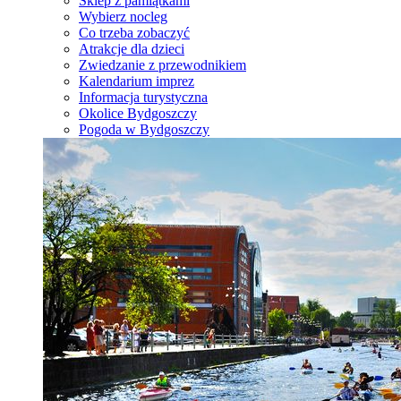
Sklep z pamiątkami
Wybierz nocleg
Co trzeba zobaczyć
Atrakcje dla dzieci
Zwiedzanie z przewodnikiem
Kalendarium imprez
Informacja turystyczna
Okolice Bydgoszczy
Pogoda w Bydgoszczy