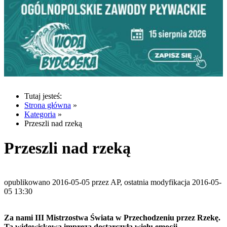
Tutaj jesteś:
Strona główna
»
Kategoria
»
Przeszli nad rzeką
Przeszli nad rzeką
opublikowano 2016-05-05 przez AP, ostatnia modyfikacja 2016-05-
05 13:30
Za nami III Mistrzostwa Świata w Przechodzeniu przez Rzekę.
Ta widowiskowa impreza dostarczyła wielu emocji