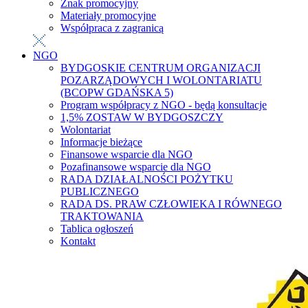
Znak promocyjny
Materiały promocyjne
Współpraca z zagranicą
NGO
BYDGOSKIE CENTRUM ORGANIZACJI
POZARZĄDOWYCH I WOLONTARIATU
(BCOPW GDAŃSKA 5)
Program współpracy z NGO - będą konsultacje
1,5% ZOSTAW W BYDGOSZCZY
Wolontariat
Informacje bieżące
Finansowe wsparcie dla NGO
Pozafinansowe wsparcie dla NGO
RADA DZIAŁALNOŚCI POŻYTKU
PUBLICZNEGO
RADA DS. PRAW CZŁOWIEKA I RÓWNEGO
TRAKTOWANIA
Tablica ogłoszeń
Kontakt