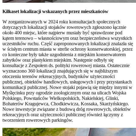
Kilkaset lokalizacji wskazanych przez mieszkańców
W zorganizowanych w 2024 roku konsultacjach społecznych
dotyczących lokalizacji stojaków rowerowych zgłoszono łącznie
około 400 miejsc, które najpierw musiały być sprawdzone pod
kątem terenowo – własnościowym oraz bezpieczeństwa wszystkich
uczestników ruchu. Część zaproponowanych lokalizacji znalazła się
w ścisłym centrum miasta w strefie ochrony konserwatorskiej, przez
co konieczne były także uzgodnienia z miejskim konserwatorem
zabytków oraz plastykiem miejskim. Następnie odbyły się
konsultacje z Zespołem ds. polityki rowerowej miasta. Ostatecznie
wyznaczono 360 lokalizacji znajdujących się w najbliższym
otoczeniu terenów rekreacyjnych, budynków użyteczności
publicznej, obiektów handlowych, usługowych i przy przystankach
komunikacji publicznej. Nowe stojaki pojawią się między innymi w
Myślęcinku przy ogrodzie zoologicznym oraz na ulicach Wojska
Polskiego, Powstańców Wielkopolskich, Nakielskiej, Glinki,
Bohaterów Kragujewca, Chodkiewicza, Kossaka, Skarżyńskiego.
Nowe inwestycje związane z budową dróg rowerowych, obiektów
rekreacyjnych oraz użyteczności publicznej również łączymy z
tworzeniem rowerowych parkingów.