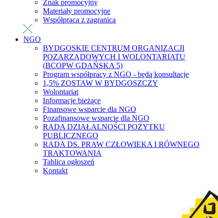
Znak promocyjny
Materiały promocyjne
Współpraca z zagranicą
NGO
BYDGOSKIE CENTRUM ORGANIZACJI
POZARZĄDOWYCH I WOLONTARIATU
(BCOPW GDAŃSKA 5)
Program współpracy z NGO - będą konsultacje
1,5% ZOSTAW W BYDGOSZCZY
Wolontariat
Informacje bieżące
Finansowe wsparcie dla NGO
Pozafinansowe wsparcie dla NGO
RADA DZIAŁALNOŚCI POŻYTKU
PUBLICZNEGO
RADA DS. PRAW CZŁOWIEKA I RÓWNEGO
TRAKTOWANIA
Tablica ogłoszeń
Kontakt