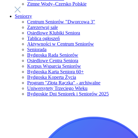
Zimne Wody–Czersko Polskie
Seniorzy
Centrum Seniorów "Dworcowa 3"
Zarezerwuj salę
Osiedlowe Klubiki Seniora
Tablica ogłoszeń
Aktywności w Centrum Seniorów
Seniorada
Bydgoska Rada Seniorów
Osiedlowe Centra Seniora
Korpus Wsparcia Seniorów
Bydgoska Karta Seniora 60+
Bydgoska Koperta Życia
Program "Złota Rączka" - archiwalne
Uniwersytety Trzeciego Wieku
Bydgoskie Dni Seniorek i Seniorów 2025