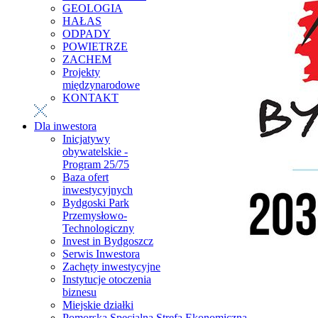
GEOLOGIA
HAŁAS
ODPADY
POWIETRZE
ZACHEM
Projekty
międzynarodowe
KONTAKT
Dla inwestora
Inicjatywy
obywatelskie -
Program 25/75
Baza ofert
inwestycyjnych
Bydgoski Park
Przemysłowo-
Technologiczny
Invest in Bydgoszcz
Serwis Inwestora
Zachęty inwestycyjne
Instytucje otoczenia
biznesu
Miejskie działki
Pomorska Specjalna Strefa Ekonomiczna