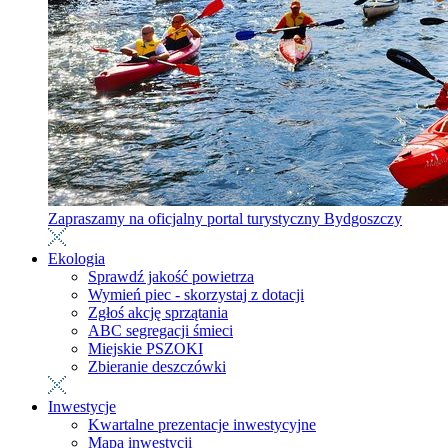
Zapraszamy na oficjalny portal turystyczny Bydgoszczy
Ekologia
Sprawdź jakość powietrza
Wymień piec - skorzystaj z dotacji
Zgłoś akcję sprzątania
ABC segregacji śmieci
Miejskie PSZOKI
Zbieranie deszczówki
Inwestycje
Kwartalne prezentacje inwestycyjne
Mapa inwestycji