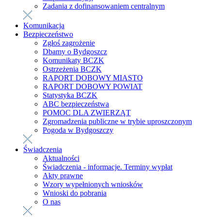
Zadania z dofinansowaniem centralnym
Komunikacja
Bezpieczeństwo
Zgłoś zagrożenie
Dbamy o Bydgoszcz
Komunikaty BCZK
Ostrzeżenia BCZK
RAPORT DOBOWY MIASTO
RAPORT DOBOWY POWIAT
Statystyka BCZK
ABC bezpieczeństwa
POMOC DLA ZWIERZĄT
Zgromadzenia publiczne w trybie uproszczonym
Pogoda w Bydgoszczy
Świadczenia
Aktualności
Świadczenia - informacje. Terminy wypłat
Akty prawne
Wzory wypełnionych wniosków
Wnioski do pobrania
O nas