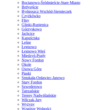
Bocianowo-Śródmieście-Stare Miasto
Brdyujście
Bydgoszcz Wschód-Siernieczek
Czyżkówko
Flisy
Glinki-Rupienica
Górzyskowo
Jachcice
Kapuściska
Leśne
Łęgnowo
Łęgnowo Wieś
Miedzyń-Prądy
Nowy Fordon
Okole
Osowa Góra
Piaski
Smukała-Opławiec-Janowo
Stary Fordon
Szwederowo
Tatrzańskie
Tereny Nadwiślańskie
Wilczak-Jary
Wyżyny
Wzgórze Wolności