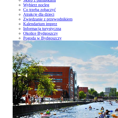
Sklep z pamiątkami
Wybierz nocleg
Co trzeba zobaczyć
Atrakcje dla dzieci
Zwiedzanie z przewodnikiem
Kalendarium imprez
Informacja turystyczna
Okolice Bydgoszczy
Pogoda w Bydgoszczy