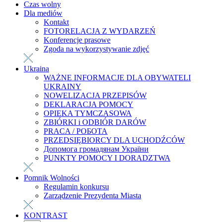
Czas wolny
Dla mediów
Kontakt
FOTORELACJA Z WYDARZEŃ
Konferencje prasowe
Zgoda na wykorzystywanie zdjęć
Ukraina
WAŻNE INFORMACJE DLA OBYWATELI
UKRAINY
NOWELIZACJA PRZEPISÓW
DEKLARACJA POMOCY
OPIEKA TYMCZASOWA
ZBIÓRKI i ODBIÓR DARÓW
PRACA / РОБОТА
PRZEDSIĘBIORCY DLA UCHODŹCÓW
Допомога громадянам України
PUNKTY POMOCY I DORADZTWA
Pomnik Wolności
Regulamin konkursu
Zarządzenie Prezydenta Miasta
KONTRAST