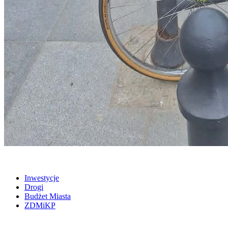
Inwestycje
Drogi
Budżet Miasta
ZDMiKP