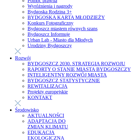
Pomoc prawna
Wyróżnienia i nagrody
Bydgoska Rodzina 3+
BYDGOSKA KARTA MŁODZIEŻY
Konkurs Fotograficzny
Bydgoszcz miastem równych szans
Bydgoszcz Informuje
Urban Lab - Miasto dla Młodych
Urodziny Bydgoszczy
Rozwój
BYDGOSZCZ 2030. STRATEGIA ROZWOJU
RAPORTY O STANIE MIASTA BYDGOSZCZY
INTELIGENTNY ROZWÓJ MIASTA
BYDGOSZCZ STATYSTYCZNIE
REWITALIZACJA
Projekty europejskie
KONTAKT
Środowisko
AKTUALNOŚCI
ADAPTACJA DO
ZMIAN KLIMATU
EDUKACJA
EKOLOGICZNA