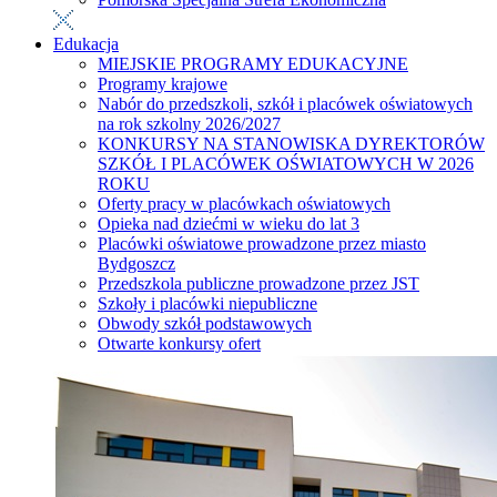
Edukacja
MIEJSKIE PROGRAMY EDUKACYJNE
Programy krajowe
Nabór do przedszkoli, szkół i placówek oświatowych
na rok szkolny 2026/2027
KONKURSY NA STANOWISKA DYREKTORÓW
SZKÓŁ I PLACÓWEK OŚWIATOWYCH W 2026
ROKU
Oferty pracy w placówkach oświatowych
Opieka nad dziećmi w wieku do lat 3
Placówki oświatowe prowadzone przez miasto
Bydgoszcz
Przedszkola publiczne prowadzone przez JST
Szkoły i placówki niepubliczne
Obwody szkół podstawowych
Otwarte konkursy ofert