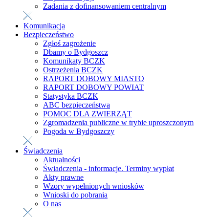
Zadania z dofinansowaniem centralnym
Komunikacja
Bezpieczeństwo
Zgłoś zagrożenie
Dbamy o Bydgoszcz
Komunikaty BCZK
Ostrzeżenia BCZK
RAPORT DOBOWY MIASTO
RAPORT DOBOWY POWIAT
Statystyka BCZK
ABC bezpieczeństwa
POMOC DLA ZWIERZĄT
Zgromadzenia publiczne w trybie uproszczonym
Pogoda w Bydgoszczy
Świadczenia
Aktualności
Świadczenia - informacje. Terminy wypłat
Akty prawne
Wzory wypełnionych wniosków
Wnioski do pobrania
O nas