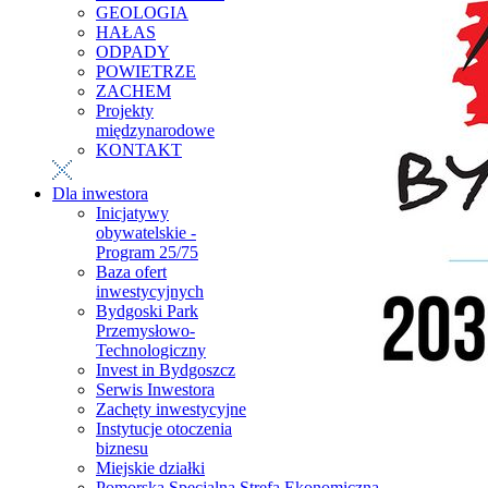
GEOLOGIA
HAŁAS
ODPADY
POWIETRZE
ZACHEM
Projekty
międzynarodowe
KONTAKT
Dla inwestora
Inicjatywy
obywatelskie -
Program 25/75
Baza ofert
inwestycyjnych
Bydgoski Park
Przemysłowo-
Technologiczny
Invest in Bydgoszcz
Serwis Inwestora
Zachęty inwestycyjne
Instytucje otoczenia
biznesu
Miejskie działki
Pomorska Specjalna Strefa Ekonomiczna