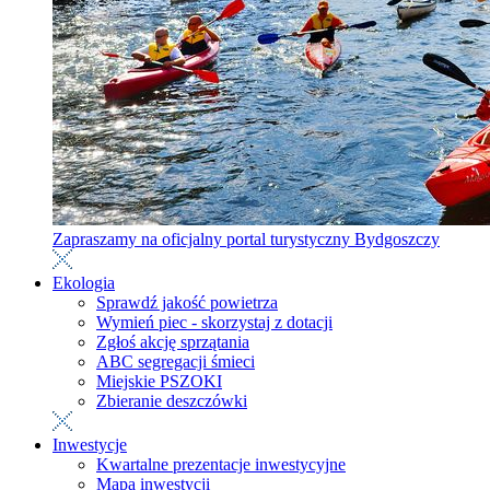
Zapraszamy na oficjalny portal turystyczny Bydgoszczy
Ekologia
Sprawdź jakość powietrza
Wymień piec - skorzystaj z dotacji
Zgłoś akcję sprzątania
ABC segregacji śmieci
Miejskie PSZOKI
Zbieranie deszczówki
Inwestycje
Kwartalne prezentacje inwestycyjne
Mapa inwestycji