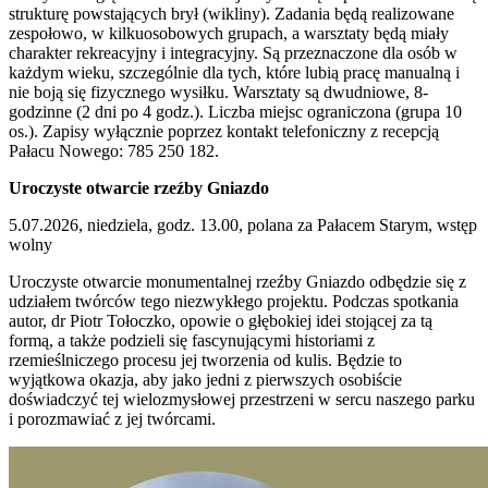
strukturę powstających brył (wikliny). Zadania będą realizowane
zespołowo, w kilkuosobowych grupach, a warsztaty będą miały
charakter rekreacyjny i integracyjny. Są przeznaczone dla osób w
każdym wieku, szczególnie dla tych, które lubią pracę manualną i
nie boją się fizycznego wysiłku. Warsztaty są dwudniowe, 8-
godzinne (2 dni po 4 godz.). Liczba miejsc ograniczona (grupa 10
os.). Zapisy wyłącznie poprzez kontakt telefoniczny z recepcją
Pałacu Nowego: 785 250 182.
Uroczyste otwarcie rzeźby Gniazdo
5.07.2026, niedziela, godz. 13.00, polana za Pałacem Starym, wstęp
wolny
Uroczyste otwarcie monumentalnej rzeźby Gniazdo odbędzie się z
udziałem twórców tego niezwykłego projektu. Podczas spotkania
autor, dr Piotr Tołoczko, opowie o głębokiej idei stojącej za tą
formą, a także podzieli się fascynującymi historiami z
rzemieślniczego procesu jej tworzenia od kulis. Będzie to
wyjątkowa okazja, aby jako jedni z pierwszych osobiście
doświadczyć tej wielozmysłowej przestrzeni w sercu naszego parku
i porozmawiać z jej twórcami.