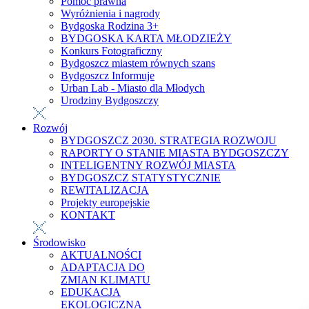
Pomoc prawna
Wyróżnienia i nagrody
Bydgoska Rodzina 3+
BYDGOSKA KARTA MŁODZIEŻY
Konkurs Fotograficzny
Bydgoszcz miastem równych szans
Bydgoszcz Informuje
Urban Lab - Miasto dla Młodych
Urodziny Bydgoszczy
Rozwój
BYDGOSZCZ 2030. STRATEGIA ROZWOJU
RAPORTY O STANIE MIASTA BYDGOSZCZY
INTELIGENTNY ROZWÓJ MIASTA
BYDGOSZCZ STATYSTYCZNIE
REWITALIZACJA
Projekty europejskie
KONTAKT
Środowisko
AKTUALNOŚCI
ADAPTACJA DO
ZMIAN KLIMATU
EDUKACJA
EKOLOGICZNA