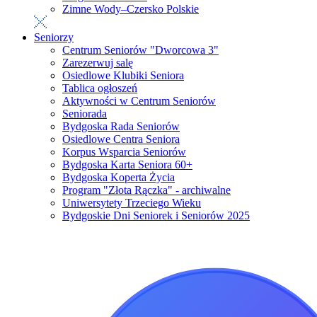
Zimne Wody–Czersko Polskie
Seniorzy
Centrum Seniorów "Dworcowa 3"
Zarezerwuj salę
Osiedlowe Klubiki Seniora
Tablica ogłoszeń
Aktywności w Centrum Seniorów
Seniorada
Bydgoska Rada Seniorów
Osiedlowe Centra Seniora
Korpus Wsparcia Seniorów
Bydgoska Karta Seniora 60+
Bydgoska Koperta Życia
Program "Złota Rączka" - archiwalne
Uniwersytety Trzeciego Wieku
Bydgoskie Dni Seniorek i Seniorów 2025