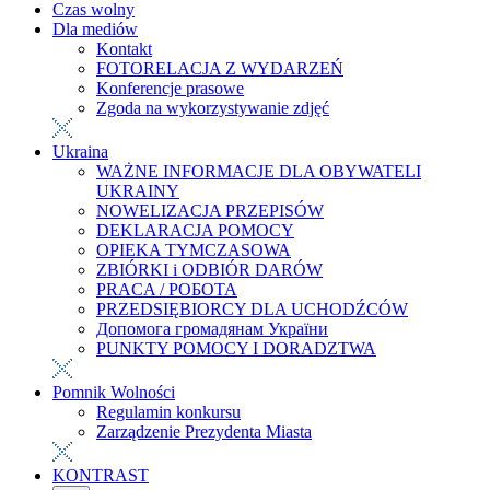
Czas wolny
Dla mediów
Kontakt
FOTORELACJA Z WYDARZEŃ
Konferencje prasowe
Zgoda na wykorzystywanie zdjęć
Ukraina
WAŻNE INFORMACJE DLA OBYWATELI
UKRAINY
NOWELIZACJA PRZEPISÓW
DEKLARACJA POMOCY
OPIEKA TYMCZASOWA
ZBIÓRKI i ODBIÓR DARÓW
PRACA / РОБОТА
PRZEDSIĘBIORCY DLA UCHODŹCÓW
Допомога громадянам України
PUNKTY POMOCY I DORADZTWA
Pomnik Wolności
Regulamin konkursu
Zarządzenie Prezydenta Miasta
KONTRAST