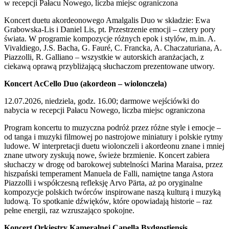
w recepcji Pałacu Nowego, liczba miejsc ograniczona
Koncert duetu akordeonowego Amalgalis Duo w składzie: Ewa
Grabowska-Lis i Daniel Lis, pt. Przestrzenie emocji – cztery pory
świata. W programie kompozycje różnych epok i stylów, m.in. A.
Vivaldiego, J.S. Bacha, G. Fauré, C. Francka, A. Chaczaturiana, A.
Piazzolli, R. Galliano – wszystkie w autorskich aranżacjach, z
ciekawą oprawą przybliżającą słuchaczom prezentowane utwory.
Koncert AcCello Duo (akordeon – wiolonczela)
12.07.2026, niedziela, godz. 16.00; darmowe wejściówki do
nabycia w recepcji Pałacu Nowego, liczba miejsc ograniczona
Program koncertu to muzyczna podróż przez różne style i emocje –
od tanga i muzyki filmowej po nastrojowe miniatury i polskie rytmy
ludowe. W interpretacji duetu wiolonczeli i akordeonu znane i mniej
znane utwory zyskują nowe, świeże brzmienie. Koncert zabiera
słuchaczy w drogę od barokowej subtelności Marina Maraisa, przez
hiszpański temperament Manuela de Falli, namiętne tanga Astora
Piazzolli i współczesną refleksję Arvo Pärta, aż po oryginalne
kompozycje polskich twórców inspirowane naszą kulturą i muzyką
ludową. To spotkanie dźwięków, które opowiadają historie – raz
pełne energii, raz wzruszająco spokojne.
Koncert Orkiestry Kameralnej Capella Bydgostiensis