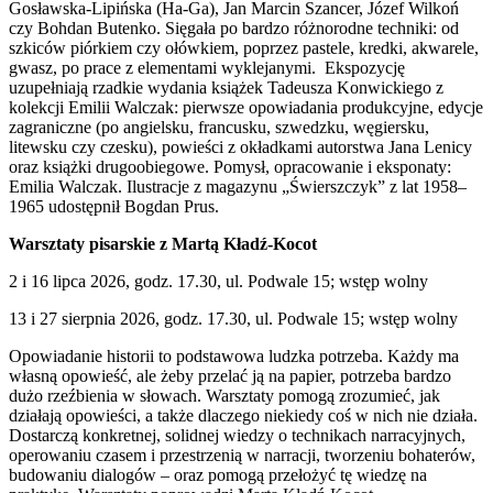
Gosławska-Lipińska (Ha-Ga), Jan Marcin Szancer, Józef Wilkoń
czy Bohdan Butenko. Sięgała po bardzo różnorodne techniki: od
szkiców piórkiem czy ołówkiem, poprzez pastele, kredki, akwarele,
gwasz, po prace z elementami wyklejanymi. Ekspozycję
uzupełniają rzadkie wydania książek Tadeusza Konwickiego z
kolekcji Emilii Walczak: pierwsze opowiadania produkcyjne, edycje
zagraniczne (po angielsku, francusku, szwedzku, węgiersku,
litewsku czy czesku), powieści z okładkami autorstwa Jana Lenicy
oraz książki drugoobiegowe. Pomysł, opracowanie i eksponaty:
Emilia Walczak. Ilustracje z magazynu „Świerszczyk” z lat 1958–
1965 udostępnił Bogdan Prus.
Warsztaty pisarskie z Martą Kładź-Kocot
2 i 16 lipca 2026, godz. 17.30, ul. Podwale 15; wstęp wolny
13 i 27 sierpnia 2026, godz. 17.30, ul. Podwale 15; wstęp wolny
Opowiadanie historii to podstawowa ludzka potrzeba. Każdy ma
własną opowieść, ale żeby przelać ją na papier, potrzeba bardzo
dużo rzeźbienia w słowach. Warsztaty pomogą zrozumieć, jak
działają opowieści, a także dlaczego niekiedy coś w nich nie działa.
Dostarczą konkretnej, solidnej wiedzy o technikach narracyjnych,
operowaniu czasem i przestrzenią w narracji, tworzeniu bohaterów,
budowaniu dialogów – oraz pomogą przełożyć tę wiedzę na