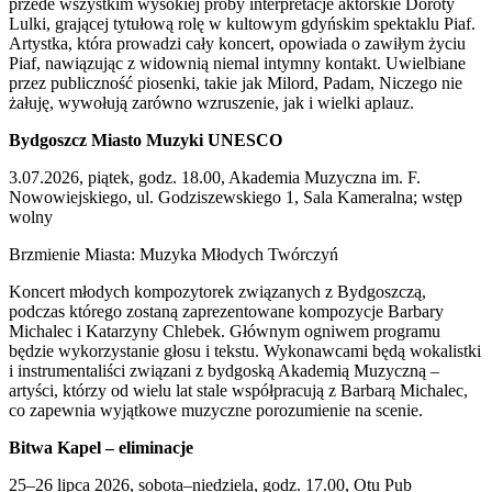
przede wszystkim wysokiej próby interpretacje aktorskie Doroty
Lulki, grającej tytułową rolę w kultowym gdyńskim spektaklu Piaf.
Artystka, która prowadzi cały koncert, opowiada o zawiłym życiu
Piaf, nawiązując z widownią niemal intymny kontakt. Uwielbiane
przez publiczność piosenki, takie jak Milord, Padam, Niczego nie
żałuję, wywołują zarówno wzruszenie, jak i wielki aplauz.
Bydgoszcz Miasto Muzyki UNESCO
3.07.2026, piątek, godz. 18.00, Akademia Muzyczna im. F.
Nowowiejskiego, ul. Godziszewskiego 1, Sala Kameralna; wstęp
wolny
Brzmienie Miasta: Muzyka Młodych Twórczyń
Koncert młodych kompozytorek związanych z Bydgoszczą,
podczas którego zostaną zaprezentowane kompozycje Barbary
Michalec i Katarzyny Chlebek. Głównym ogniwem programu
będzie wykorzystanie głosu i tekstu. Wykonawcami będą wokalistki
i instrumentaliści związani z bydgoską Akademią Muzyczną –
artyści, którzy od wielu lat stale współpracują z Barbarą Michalec,
co zapewnia wyjątkowe muzyczne porozumienie na scenie.
Bitwa Kapel – eliminacje
25–26 lipca 2026, sobota–niedziela, godz. 17.00, Otu Pub