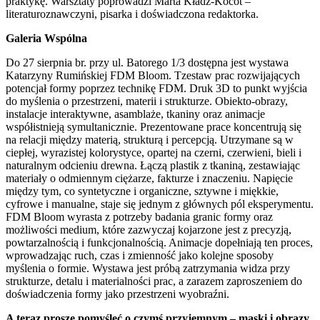
praktykę. Warsztaty poprowadzi Marta Kładź-Kocot –
literaturoznawczyni, pisarka i doświadczona redaktorka.
Galeria Wspólna
Do 27 sierpnia br. przy ul. Batorego 1/3 dostępna jest wystawa
Katarzyny Rumińskiej FDM Bloom. Tzestaw prac rozwijających
potencjał formy poprzez technikę FDM. Druk 3D to punkt wyjścia
do myślenia o przestrzeni, materii i strukturze. Obiekto-obrazy,
instalacje interaktywne, asamblaże, tkaniny oraz animacje
współistnieją symultanicznie. Prezentowane prace koncentrują się
na relacji między materią, strukturą i percepcją. Utrzymane są w
ciepłej, wyrazistej kolorystyce, opartej na czerni, czerwieni, bieli i
naturalnym odcieniu drewna. Łączą plastik z tkaniną, zestawiając
materiały o odmiennym ciężarze, fakturze i znaczeniu. Napięcie
między tym, co syntetyczne i organiczne, sztywne i miękkie,
cyfrowe i manualne, staje się jednym z głównych pól eksperymentu.
FDM Bloom wyrasta z potrzeby badania granic formy oraz
możliwości medium, które zazwyczaj kojarzone jest z precyzją,
powtarzalnością i funkcjonalnością. Animacje dopełniają ten proces,
wprowadzając ruch, czas i zmienność jako kolejne sposoby
myślenia o formie. Wystawa jest próbą zatrzymania widza przy
strukturze, detalu i materialności prac, a zarazem zaproszeniem do
doświadczenia formy jako przestrzeni wyobraźni.
A teraz proszę pomyśleć o czymś przyjemnym – maski i obrazy