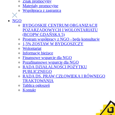
Znak promocyjny
Materiały promocyjne
Współpraca z zagranicą
NGO
BYDGOSKIE CENTRUM ORGANIZACJI
POZARZĄDOWYCH I WOLONTARIATU
(BCOPW GDAŃSKA 5)
Program współpracy z NGO - będą konsultacje
1,5% ZOSTAW W BYDGOSZCZY
Wolontariat
Informacje bieżące
Finansowe wsparcie dla NGO
Pozafinansowe wsparcie dla NGO
RADA DZIAŁALNOŚCI POŻYTKU
PUBLICZNEGO
RADA DS. PRAW CZŁOWIEKA I RÓWNEGO
TRAKTOWANIA
Tablica ogłoszeń
Kontakt