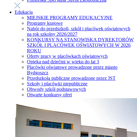
Edukacja
MIEJSKIE PROGRAMY EDUKACYJNE
Programy krajowe
Nabór do przedszkoli, szkół i placówek oświatowych
na rok szkolny 2026/2027
KONKURSY NA STANOWISKA DYREKTORÓW
SZKÓŁ I PLACÓWEK OŚWIATOWYCH W 2026
ROKU
Oferty pracy w placówkach oświatowych
Opieka nad dziećmi w wieku do lat 3
Placówki oświatowe prowadzone przez miasto
Bydgoszcz
Przedszkola publiczne prowadzone przez JST
Szkoły i placówki niepubliczne
Obwody szkół podstawowych
Otwarte konkursy ofert