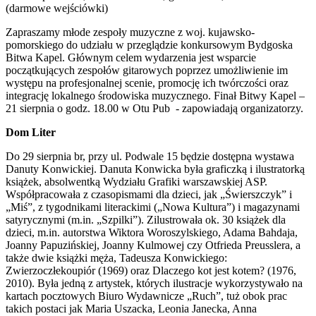
(darmowe wejściówki)
Zapraszamy młode zespoły muzyczne z woj. kujawsko-
pomorskiego do udziału w przeglądzie konkursowym Bydgoska
Bitwa Kapel. Głównym celem wydarzenia jest wsparcie
początkujących zespołów gitarowych poprzez umożliwienie im
występu na profesjonalnej scenie, promocję ich twórczości oraz
integrację lokalnego środowiska muzycznego. Finał Bitwy Kapel –
21 sierpnia o godz. 18.00 w Otu Pub - zapowiadają organizatorzy.
Dom Liter
Do 29 sierpnia br, przy ul. Podwale 15 będzie dostępna wystawa
Danuty Konwickiej. Danuta Konwicka była graficzką i ilustratorką
książek, absolwentką Wydziału Grafiki warszawskiej ASP.
Współpracowała z czasopismami dla dzieci, jak „Świerszczyk” i
„Miś”, z tygodnikami literackimi („Nowa Kultura”) i magazynami
satyrycznymi (m.in. „Szpilki”). Zilustrowała ok. 30 książek dla
dzieci, m.in. autorstwa Wiktora Woroszylskiego, Adama Bahdaja,
Joanny Papuzińskiej, Joanny Kulmowej czy Otfrieda Preusslera, a
także dwie książki męża, Tadeusza Konwickiego:
Zwierzoczłekoupiór (1969) oraz Dlaczego kot jest kotem? (1976,
2010). Była jedną z artystek, których ilustracje wykorzystywało na
kartach pocztowych Biuro Wydawnicze „Ruch”, tuż obok prac
takich postaci jak Maria Uszacka, Leonia Janecka, Anna