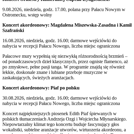
9.08.2026, niedziela, godz. 17.00, polana przy Pałacu Nowym w
Ostromecku, wstęp wolny
Koncert akordeonowy: Magdalena Miszewska-Zasadna i Kamil
Szafrański
16.08.2026, niedziela, godz. 16.00; darmowe wejściówki do
nabycia w recepcji Pałacu Nowego, liczba miejsc ograniczona
Pałacowe mury wypełnią się niezwykłą różnorodnością brzmień –
od ponadczasowych dzieł klasycznych, przez ogniste flamenco, aż
po zmysłowe, pełne pasji tanga. W programie znajdą się również
lekkie, doskonale znane i lubiane przeboje muzyczne w
zaskakujących, świeżych aranżacjach.
Koncert akordeonowy: Piaf po polsku
30.08.2026, niedziela, godz. 16.00; darmowe wejściówki do
nabycia w recepcji Pałacu Nowego, liczba miejsc ograniczona
Koncert najpiękniejszych piosenek Edith Piaf śpiewanych w
polskich tłumaczeniach Andrzeja Ozgi i Wojciecha Młynarskiego.
Niepowtarzalny klimat tego koncertu buduje fascynujący głos
wokalistki, subtelne aranżacje utworów, wirtuozeria akordeonu, a