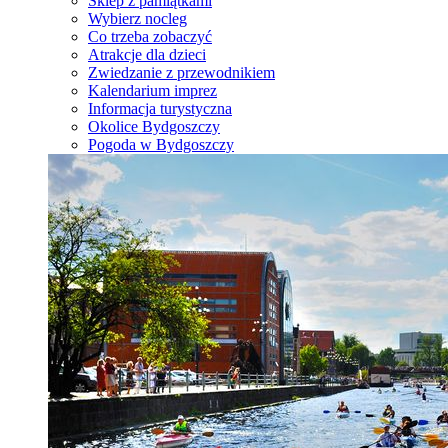
Sklep z pamiątkami
Wybierz nocleg
Co trzeba zobaczyć
Atrakcje dla dzieci
Zwiedzanie z przewodnikiem
Kalendarium imprez
Informacja turystyczna
Okolice Bydgoszczy
Pogoda w Bydgoszczy