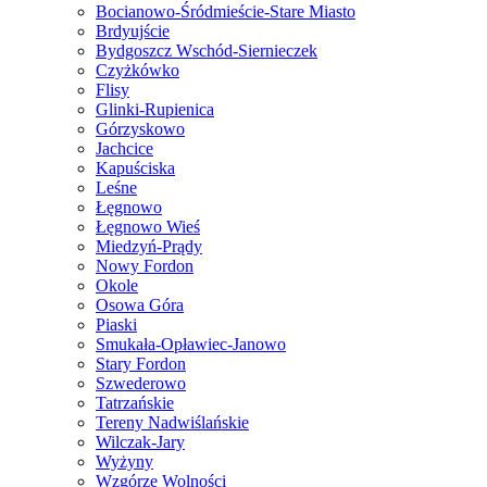
Bocianowo-Śródmieście-Stare Miasto
Brdyujście
Bydgoszcz Wschód-Siernieczek
Czyżkówko
Flisy
Glinki-Rupienica
Górzyskowo
Jachcice
Kapuściska
Leśne
Łęgnowo
Łęgnowo Wieś
Miedzyń-Prądy
Nowy Fordon
Okole
Osowa Góra
Piaski
Smukała-Opławiec-Janowo
Stary Fordon
Szwederowo
Tatrzańskie
Tereny Nadwiślańskie
Wilczak-Jary
Wyżyny
Wzgórze Wolności