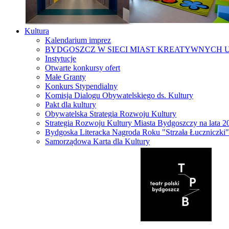
Kultura
Kalendarium imprez
BYDGOSZCZ W SIECI MIAST KREATYWNYCH 
Instytucje
Otwarte konkursy ofert
Małe Granty
Konkurs Stypendialny
Komisja Dialogu Obywatelskiego ds. Kultury
Pakt dla kultury
Obywatelska Strategia Rozwoju Kultury
Strategia Rozwoju Kultury Miasta Bydgoszczy na lata 
Bydgoska Literacka Nagroda Roku "Strzała Łuczniczki"
Samorządowa Karta dla Kultury