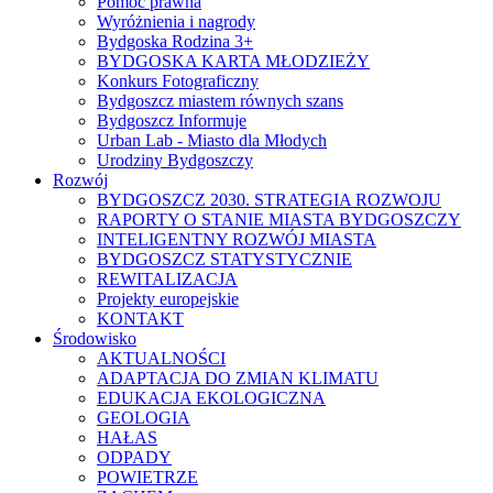
Pomoc prawna
Wyróżnienia i nagrody
Bydgoska Rodzina 3+
BYDGOSKA KARTA MŁODZIEŻY
Konkurs Fotograficzny
Bydgoszcz miastem równych szans
Bydgoszcz Informuje
Urban Lab - Miasto dla Młodych
Urodziny Bydgoszczy
Rozwój
BYDGOSZCZ 2030. STRATEGIA ROZWOJU
RAPORTY O STANIE MIASTA BYDGOSZCZY
INTELIGENTNY ROZWÓJ MIASTA
BYDGOSZCZ STATYSTYCZNIE
REWITALIZACJA
Projekty europejskie
KONTAKT
Środowisko
AKTUALNOŚCI
ADAPTACJA DO ZMIAN KLIMATU
EDUKACJA EKOLOGICZNA
GEOLOGIA
HAŁAS
ODPADY
POWIETRZE