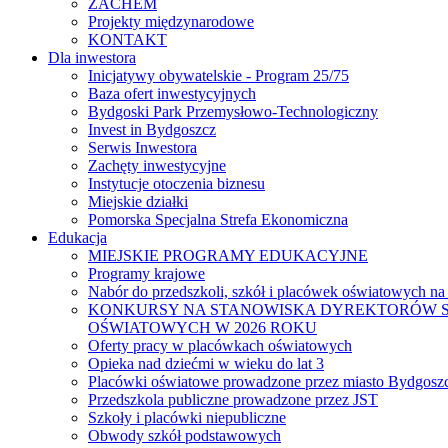
ZACHEM
Projekty międzynarodowe
KONTAKT
Dla inwestora
Inicjatywy obywatelskie - Program 25/75
Baza ofert inwestycyjnych
Bydgoski Park Przemysłowo-Technologiczny
Invest in Bydgoszcz
Serwis Inwestora
Zachęty inwestycyjne
Instytucje otoczenia biznesu
Miejskie działki
Pomorska Specjalna Strefa Ekonomiczna
Edukacja
MIEJSKIE PROGRAMY EDUKACYJNE
Programy krajowe
Nabór do przedszkoli, szkół i placówek oświatowych na
KONKURSY NA STANOWISKA DYREKTORÓW S
OŚWIATOWYCH W 2026 ROKU
Oferty pracy w placówkach oświatowych
Opieka nad dziećmi w wieku do lat 3
Placówki oświatowe prowadzone przez miasto Bydgosz
Przedszkola publiczne prowadzone przez JST
Szkoły i placówki niepubliczne
Obwody szkół podstawowych