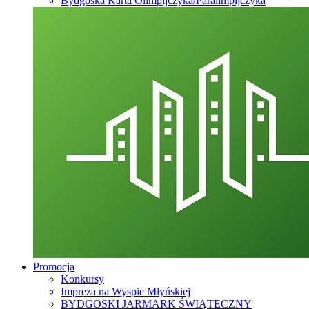
Bydgoska Karta Olimpijczyka/Paralimpijczyka
Promocja
Konkursy
Impreza na Wyspie Młyńskiej
BYDGOSKI JARMARK ŚWIĄTECZNY