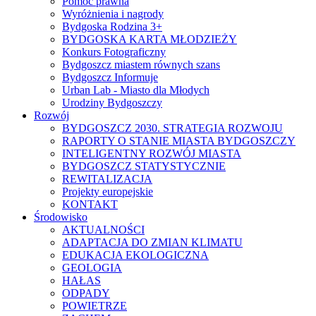
Pomoc prawna
Wyróżnienia i nagrody
Bydgoska Rodzina 3+
BYDGOSKA KARTA MŁODZIEŻY
Konkurs Fotograficzny
Bydgoszcz miastem równych szans
Bydgoszcz Informuje
Urban Lab - Miasto dla Młodych
Urodziny Bydgoszczy
Rozwój
BYDGOSZCZ 2030. STRATEGIA ROZWOJU
RAPORTY O STANIE MIASTA BYDGOSZCZY
INTELIGENTNY ROZWÓJ MIASTA
BYDGOSZCZ STATYSTYCZNIE
REWITALIZACJA
Projekty europejskie
KONTAKT
Środowisko
AKTUALNOŚCI
ADAPTACJA DO ZMIAN KLIMATU
EDUKACJA EKOLOGICZNA
GEOLOGIA
HAŁAS
ODPADY
POWIETRZE