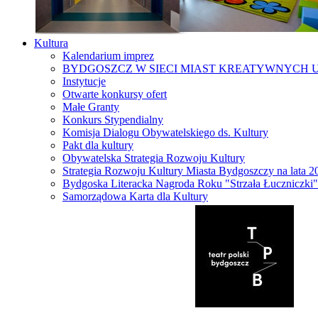
Kultura
Kalendarium imprez
BYDGOSZCZ W SIECI MIAST KREATYWNYCH 
Instytucje
Otwarte konkursy ofert
Małe Granty
Konkurs Stypendialny
Komisja Dialogu Obywatelskiego ds. Kultury
Pakt dla kultury
Obywatelska Strategia Rozwoju Kultury
Strategia Rozwoju Kultury Miasta Bydgoszczy na lata 
Bydgoska Literacka Nagroda Roku "Strzała Łuczniczki"
Samorządowa Karta dla Kultury