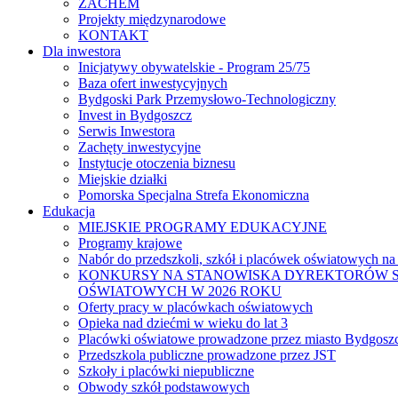
ZACHEM
Projekty międzynarodowe
KONTAKT
Dla inwestora
Inicjatywy obywatelskie - Program 25/75
Baza ofert inwestycyjnych
Bydgoski Park Przemysłowo-Technologiczny
Invest in Bydgoszcz
Serwis Inwestora
Zachęty inwestycyjne
Instytucje otoczenia biznesu
Miejskie działki
Pomorska Specjalna Strefa Ekonomiczna
Edukacja
MIEJSKIE PROGRAMY EDUKACYJNE
Programy krajowe
Nabór do przedszkoli, szkół i placówek oświatowych na
KONKURSY NA STANOWISKA DYREKTORÓW S
OŚWIATOWYCH W 2026 ROKU
Oferty pracy w placówkach oświatowych
Opieka nad dziećmi w wieku do lat 3
Placówki oświatowe prowadzone przez miasto Bydgosz
Przedszkola publiczne prowadzone przez JST
Szkoły i placówki niepubliczne
Obwody szkół podstawowych