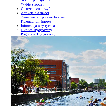
Sklep z pamiątkami
Wybierz nocleg
Co trzeba zobaczyć
Atrakcje dla dzieci
Zwiedzanie z przewodnikiem
Kalendarium imprez
Informacja turystyczna
Okolice Bydgoszczy
Pogoda w Bydgoszczy