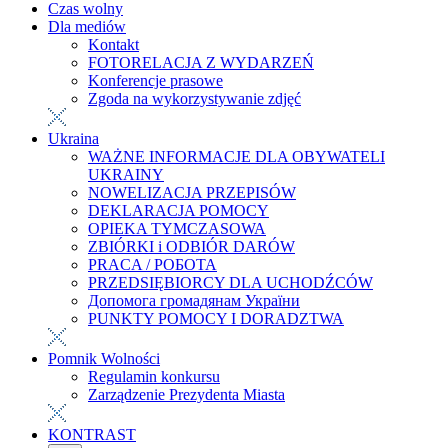
Czas wolny
Dla mediów
Kontakt
FOTORELACJA Z WYDARZEŃ
Konferencje prasowe
Zgoda na wykorzystywanie zdjęć
Ukraina
WAŻNE INFORMACJE DLA OBYWATELI
UKRAINY
NOWELIZACJA PRZEPISÓW
DEKLARACJA POMOCY
OPIEKA TYMCZASOWA
ZBIÓRKI i ODBIÓR DARÓW
PRACA / РОБОТА
PRZEDSIĘBIORCY DLA UCHODŹCÓW
Допомога громадянам України
PUNKTY POMOCY I DORADZTWA
Pomnik Wolności
Regulamin konkursu
Zarządzenie Prezydenta Miasta
KONTRAST