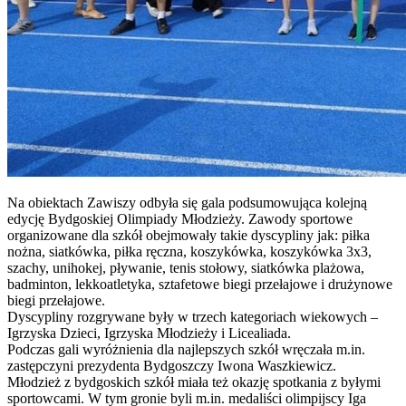
Na obiektach Zawiszy odbyła się gala podsumowująca kolejną
edycję Bydgoskiej Olimpiady Młodzieży. Zawody sportowe
organizowane dla szkół obejmowały takie dyscypliny jak: piłka
nożna, siatkówka, piłka ręczna, koszykówka, koszykówka 3x3,
szachy, unihokej, pływanie, tenis stołowy, siatkówka plażowa,
badminton, lekkoatletyka, sztafetowe biegi przełajowe i drużynowe
biegi przełajowe.
Dyscypliny rozgrywane były w trzech kategoriach wiekowych –
Igrzyska Dzieci, Igrzyska Młodzieży i Licealiada.
Podczas gali wyróżnienia dla najlepszych szkół wręczała m.in.
zastępczyni prezydenta Bydgoszczy Iwona Waszkiewicz.
Młodzież z bydgoskich szkół miała też okazję spotkania z byłymi
sportowcami. W tym gronie byli m.in. medaliści olimpijscy Iga