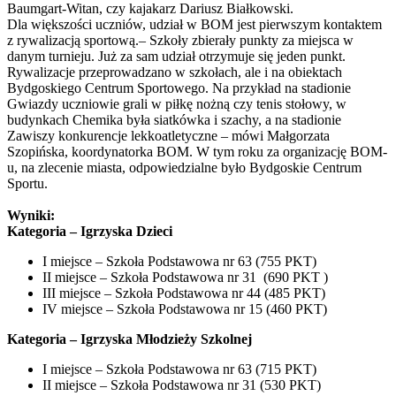
Baumgart-Witan, czy kajakarz Dariusz Białkowski.
Dla większości uczniów, udział w BOM jest pierwszym kontaktem
z rywalizacją sportową.– Szkoły zbierały punkty za miejsca w
danym turnieju. Już za sam udział otrzymuje się jeden punkt.
Rywalizacje przeprowadzano w szkołach, ale i na obiektach
Bydgoskiego Centrum Sportowego. Na przykład na stadionie
Gwiazdy uczniowie grali w piłkę nożną czy tenis stołowy, w
budynkach Chemika była siatkówka i szachy, a na stadionie
Zawiszy konkurencje lekkoatletyczne – mówi Małgorzata
Szopińska, koordynatorka BOM. W tym roku za organizację BOM-
u, na zlecenie miasta, odpowiedzialne było Bydgoskie Centrum
Sportu.
Wyniki:
Kategoria – Igrzyska Dzieci
I miejsce – Szkoła Podstawowa nr 63 (755 PKT)
II miejsce – Szkoła Podstawowa nr 31 (690 PKT )
III miejsce – Szkoła Podstawowa nr 44 (485 PKT)
IV miejsce – Szkoła Podstawowa nr 15 (460 PKT)
Kategoria – Igrzyska Młodzieży Szkolnej
I miejsce – Szkoła Podstawowa nr 63 (715 PKT)
II miejsce – Szkoła Podstawowa nr 31 (530 PKT)