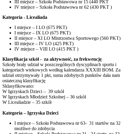
III miejsce – Szkoła Podstawowa nr 15 (440 PKT
IV miejsce – Szkoła Podstawowa nr 62 (430 PKT )
Kategoria - Licealiada
I miejsce – I LO (675 PKT)
I miejsce – IX LO (675 PKT)
II miejsce – XI LO Mistrzostwa Sportowego (560 PKT)
III miejsce – IV LO (425 PKT)
IV miejsce – VIII LO (415 PKT )
Klasyfikacja szkół - za aktywność, za frekwencję
Szkoły brały udział w poszczególnych dyscyplinach sportu i
kategoriach wiekowych według kalendarza XXXIII BOM. Za
udział otrzymywały 1 pkt, suma zdobytych punktów dała nam
ostateczną klasyfikację
Sklasyfikowano:
W Igrzyskach Dzieci – 39 szkół
W Igrzyskach Młodzież Szkolnej – 36 szkół
W Licealiadzie – 35 szkół
Kategoria – Igrzyska Dzieci
I miejsce – Szkoła Podstawowa nr 63- 31 startów na 32
możliwe do zdobycia
II miejsce – Szkoła Podstawowa nr 31 - 24 starty na 32