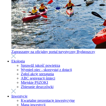
Zapraszamy na oficjalny portal turystyczny Bydgoszczy
Ekologia
Sprawdź jakość powietrza
Wymień piec - skorzystaj z dotacji
Zgłoś akcję sprzątania
ABC segregacji śmieci
Miejskie PSZOKI
Zbieranie deszczówki
Inwestycje
Kwartalne prezentacje inwestycyjne
Mapa inwestycji