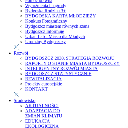
Pomoc prawna
Wyróżnienia i nagrody
Bydgoska Rodzina 3+
BYDGOSKA KARTA MŁODZIEŻY
Konkurs Fotograficzny
Bydgoszcz miastem równych szans
Bydgoszcz Informuje
Urban Lab - Miasto dla Młodych
Urodziny Bydgoszczy
Rozwój
BYDGOSZCZ 2030. STRATEGIA ROZWOJU
RAPORTY O STANIE MIASTA BYDGOSZCZY
INTELIGENTNY ROZWÓJ MIASTA
BYDGOSZCZ STATYSTYCZNIE
REWITALIZACJA
Projekty europejskie
KONTAKT
Środowisko
AKTUALNOŚCI
ADAPTACJA DO
ZMIAN KLIMATU
EDUKACJA
EKOLOGICZNA