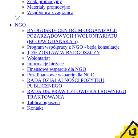
Znak promocyjny
Materiały promocyjne
Współpraca z zagranicą
NGO
BYDGOSKIE CENTRUM ORGANIZACJI
POZARZĄDOWYCH I WOLONTARIATU
(BCOPW GDAŃSKA 5)
Program współpracy z NGO - będą konsultacje
1,5% ZOSTAW W BYDGOSZCZY
Wolontariat
Informacje bieżące
Finansowe wsparcie dla NGO
Pozafinansowe wsparcie dla NGO
RADA DZIAŁALNOŚCI POŻYTKU
PUBLICZNEGO
RADA DS. PRAW CZŁOWIEKA I RÓWNEGO
TRAKTOWANIA
Tablica ogłoszeń
Kontakt