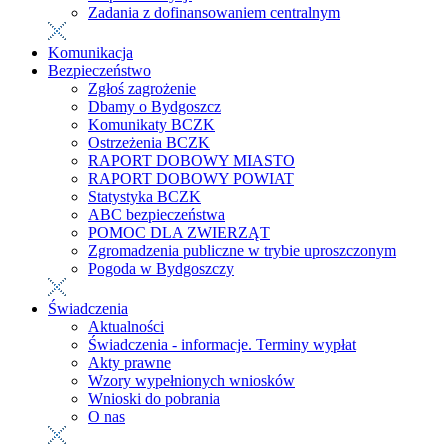
Zadania z dofinansowaniem centralnym
Komunikacja
Bezpieczeństwo
Zgłoś zagrożenie
Dbamy o Bydgoszcz
Komunikaty BCZK
Ostrzeżenia BCZK
RAPORT DOBOWY MIASTO
RAPORT DOBOWY POWIAT
Statystyka BCZK
ABC bezpieczeństwa
POMOC DLA ZWIERZĄT
Zgromadzenia publiczne w trybie uproszczonym
Pogoda w Bydgoszczy
Świadczenia
Aktualności
Świadczenia - informacje. Terminy wypłat
Akty prawne
Wzory wypełnionych wniosków
Wnioski do pobrania
O nas