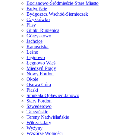
Bocianowo-Śródmieście-Stare Miasto
Brdyujście
Bydgoszcz Wschód-Siernieczek
Czyżkówko
Flisy
Glinki-Rupienica
Górzyskowo
Jachcice
Kapuściska
Leśne
Łęgnowo
Łęgnowo Wieś
Miedzyń-Prądy
Nowy Fordon
Okole
Osowa Góra
Piaski
Smukała-Opławiec-Janowo
Stary Fordon
Szwederowo
Tatrzańskie
Tereny Nadwiślańskie
Wilczak-Jary
Wyżyny
Wzgórze Wolności