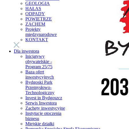
GEOLOGIA
HAŁAS
ODPADY
POWIETRZE
ZACHEM
Projekty
międzynarodowe
KONTAKT
Dla inwestora
Inicjatywy
obywatelskie -
Program 25/75
Baza ofert
inwestycyjnych
Bydgoski Park
Przemysłowo-
Technologiczny
Invest in Bydgoszcz
Serwis Inwestora
Zachęty inwestycyjne
Instytucje otoczenia
biznesu
Miejskie działki
Pomorska Specjalna Strefa Ekonomiczna