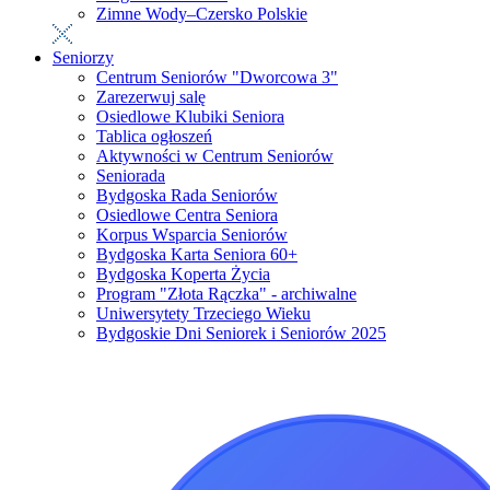
Zimne Wody–Czersko Polskie
Seniorzy
Centrum Seniorów "Dworcowa 3"
Zarezerwuj salę
Osiedlowe Klubiki Seniora
Tablica ogłoszeń
Aktywności w Centrum Seniorów
Seniorada
Bydgoska Rada Seniorów
Osiedlowe Centra Seniora
Korpus Wsparcia Seniorów
Bydgoska Karta Seniora 60+
Bydgoska Koperta Życia
Program "Złota Rączka" - archiwalne
Uniwersytety Trzeciego Wieku
Bydgoskie Dni Seniorek i Seniorów 2025