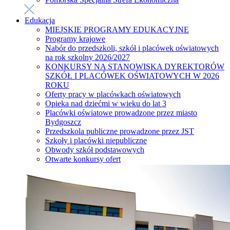
Edukacja
MIEJSKIE PROGRAMY EDUKACYJNE
Programy krajowe
Nabór do przedszkoli, szkół i placówek oświatowych
na rok szkolny 2026/2027
KONKURSY NA STANOWISKA DYREKTORÓW
SZKÓŁ I PLACÓWEK OŚWIATOWYCH W 2026
ROKU
Oferty pracy w placówkach oświatowych
Opieka nad dziećmi w wieku do lat 3
Placówki oświatowe prowadzone przez miasto
Bydgoszcz
Przedszkola publiczne prowadzone przez JST
Szkoły i placówki niepubliczne
Obwody szkół podstawowych
Otwarte konkursy ofert