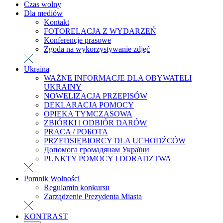
Czas wolny
Dla mediów
Kontakt
FOTORELACJA Z WYDARZEŃ
Konferencje prasowe
Zgoda na wykorzystywanie zdjęć
Ukraina
WAŻNE INFORMACJE DLA OBYWATELI
UKRAINY
NOWELIZACJA PRZEPISÓW
DEKLARACJA POMOCY
OPIEKA TYMCZASOWA
ZBIÓRKI i ODBIÓR DARÓW
PRACA / РОБОТА
PRZEDSIĘBIORCY DLA UCHODŹCÓW
Допомога громадянам України
PUNKTY POMOCY I DORADZTWA
Pomnik Wolności
Regulamin konkursu
Zarządzenie Prezydenta Miasta
KONTRAST