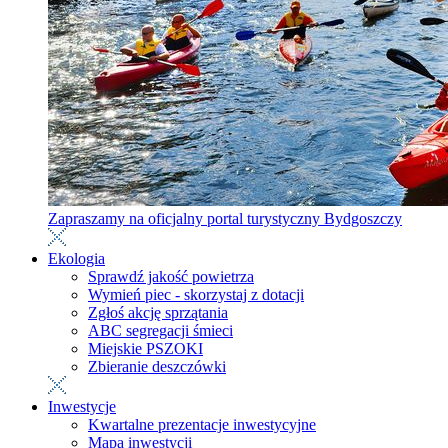
Zapraszamy na oficjalny portal turystyczny Bydgoszczy
Ekologia
Sprawdź jakość powietrza
Wymień piec - skorzystaj z dotacji
Zgłoś akcję sprzątania
ABC segregacji śmieci
Miejskie PSZOKI
Zbieranie deszczówki
Inwestycje
Kwartalne prezentacje inwestycyjne
Mapa inwestycji