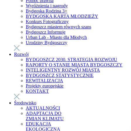
Pomoc prawna
Wyróżnienia i nagrody
Bydgoska Rodzina 3+
BYDGOSKA KARTA MŁODZIEŻY
Konkurs Fotograficzny
Bydgoszcz miastem równych szans
Bydgoszcz Informuje
Urban Lab - Miasto dla Młodych
Urodziny Bydgoszczy
Rozwój
BYDGOSZCZ 2030. STRATEGIA ROZWOJU
RAPORTY O STANIE MIASTA BYDGOSZCZY
INTELIGENTNY ROZWÓJ MIASTA
BYDGOSZCZ STATYSTYCZNIE
REWITALIZACJA
Projekty europejskie
KONTAKT
Środowisko
AKTUALNOŚCI
ADAPTACJA DO
ZMIAN KLIMATU
EDUKACJA
EKOLOGICZNA