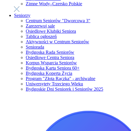
Zimne Wody–Czersko Polskie
Seniorzy
Centrum Seniorów "Dworcowa 3"
Zarezerwuj salę
Osiedlowe Klubiki Seniora
Tablica ogłoszeń
Aktywności w Centrum Seniorów
Seniorada
Bydgoska Rada Seniorów
Osiedlowe Centra Seniora
Korpus Wsparcia Seniorów
Bydgoska Karta Seniora 60+
Bydgoska Koperta Życia
Program "Złota Rączka" - archiwalne
Uniwersytety Trzeciego Wieku
Bydgoskie Dni Seniorek i Seniorów 2025