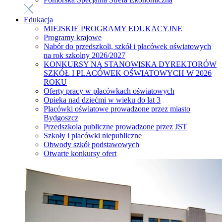
Edukacja
MIEJSKIE PROGRAMY EDUKACYJNE
Programy krajowe
Nabór do przedszkoli, szkół i placówek oświatowych
na rok szkolny 2026/2027
KONKURSY NA STANOWISKA DYREKTORÓW
SZKÓŁ I PLACÓWEK OŚWIATOWYCH W 2026
ROKU
Oferty pracy w placówkach oświatowych
Opieka nad dziećmi w wieku do lat 3
Placówki oświatowe prowadzone przez miasto
Bydgoszcz
Przedszkola publiczne prowadzone przez JST
Szkoły i placówki niepubliczne
Obwody szkół podstawowych
Otwarte konkursy ofert