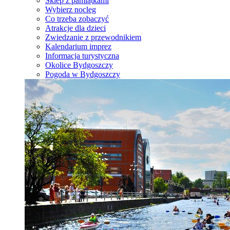
Sklep z pamiątkami
Wybierz nocleg
Co trzeba zobaczyć
Atrakcje dla dzieci
Zwiedzanie z przewodnikiem
Kalendarium imprez
Informacja turystyczna
Okolice Bydgoszczy
Pogoda w Bydgoszczy