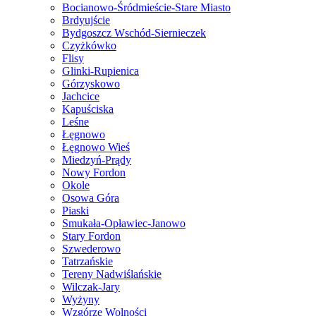
Bocianowo-Śródmieście-Stare Miasto
Brdyujście
Bydgoszcz Wschód-Siernieczek
Czyżkówko
Flisy
Glinki-Rupienica
Górzyskowo
Jachcice
Kapuściska
Leśne
Łęgnowo
Łęgnowo Wieś
Miedzyń-Prądy
Nowy Fordon
Okole
Osowa Góra
Piaski
Smukała-Opławiec-Janowo
Stary Fordon
Szwederowo
Tatrzańskie
Tereny Nadwiślańskie
Wilczak-Jary
Wyżyny
Wzgórze Wolności