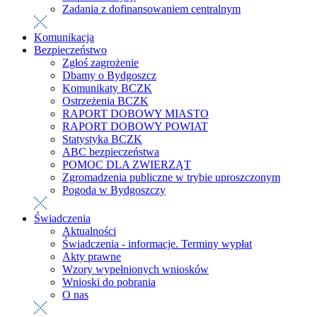
Zadania z dofinansowaniem centralnym
Komunikacja
Bezpieczeństwo
Zgłoś zagrożenie
Dbamy o Bydgoszcz
Komunikaty BCZK
Ostrzeżenia BCZK
RAPORT DOBOWY MIASTO
RAPORT DOBOWY POWIAT
Statystyka BCZK
ABC bezpieczeństwa
POMOC DLA ZWIERZĄT
Zgromadzenia publiczne w trybie uproszczonym
Pogoda w Bydgoszczy
Świadczenia
Aktualności
Świadczenia - informacje. Terminy wypłat
Akty prawne
Wzory wypełnionych wniosków
Wnioski do pobrania
O nas