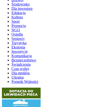
Środowisko
Dla inwestora
Edukacja
Kultura
Sport
Promocja
NGO
Osiedla
Seniorzy
Turystyka
Ekologia
Inwestycje
Komunikacja
Bezpieczeństwo
Świadczenia
Czas wolny
Dla mediów
Ukraina
Pomnik Wolności