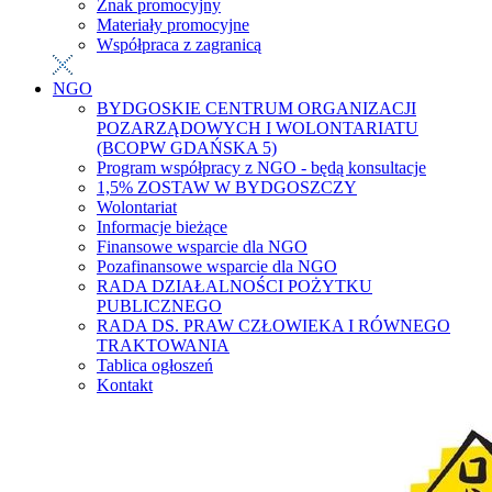
Znak promocyjny
Materiały promocyjne
Współpraca z zagranicą
NGO
BYDGOSKIE CENTRUM ORGANIZACJI
POZARZĄDOWYCH I WOLONTARIATU
(BCOPW GDAŃSKA 5)
Program współpracy z NGO - będą konsultacje
1,5% ZOSTAW W BYDGOSZCZY
Wolontariat
Informacje bieżące
Finansowe wsparcie dla NGO
Pozafinansowe wsparcie dla NGO
RADA DZIAŁALNOŚCI POŻYTKU
PUBLICZNEGO
RADA DS. PRAW CZŁOWIEKA I RÓWNEGO
TRAKTOWANIA
Tablica ogłoszeń
Kontakt