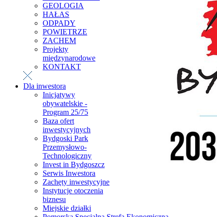
GEOLOGIA
HAŁAS
ODPADY
POWIETRZE
ZACHEM
Projekty
międzynarodowe
KONTAKT
Dla inwestora
Inicjatywy
obywatelskie -
Program 25/75
Baza ofert
inwestycyjnych
Bydgoski Park
Przemysłowo-
Technologiczny
Invest in Bydgoszcz
Serwis Inwestora
Zachęty inwestycyjne
Instytucje otoczenia
biznesu
Miejskie działki
Pomorska Specjalna Strefa Ekonomiczna