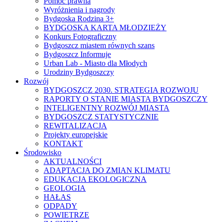
Pomoc prawna
Wyróżnienia i nagrody
Bydgoska Rodzina 3+
BYDGOSKA KARTA MŁODZIEŻY
Konkurs Fotograficzny
Bydgoszcz miastem równych szans
Bydgoszcz Informuje
Urban Lab - Miasto dla Młodych
Urodziny Bydgoszczy
Rozwój
BYDGOSZCZ 2030. STRATEGIA ROZWOJU
RAPORTY O STANIE MIASTA BYDGOSZCZY
INTELIGENTNY ROZWÓJ MIASTA
BYDGOSZCZ STATYSTYCZNIE
REWITALIZACJA
Projekty europejskie
KONTAKT
Środowisko
AKTUALNOŚCI
ADAPTACJA DO ZMIAN KLIMATU
EDUKACJA EKOLOGICZNA
GEOLOGIA
HAŁAS
ODPADY
POWIETRZE