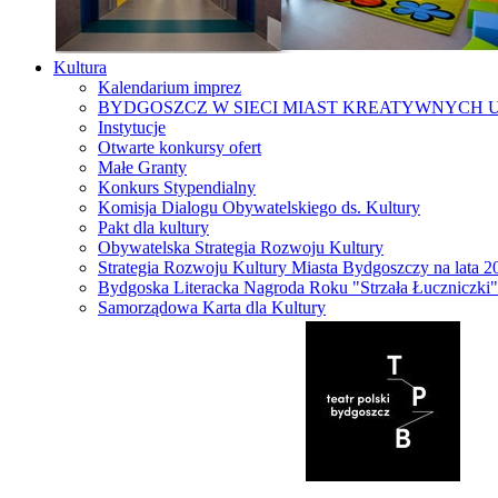
Kultura
Kalendarium imprez
BYDGOSZCZ W SIECI MIAST KREATYWNYCH 
Instytucje
Otwarte konkursy ofert
Małe Granty
Konkurs Stypendialny
Komisja Dialogu Obywatelskiego ds. Kultury
Pakt dla kultury
Obywatelska Strategia Rozwoju Kultury
Strategia Rozwoju Kultury Miasta Bydgoszczy na lata 
Bydgoska Literacka Nagroda Roku "Strzała Łuczniczki"
Samorządowa Karta dla Kultury