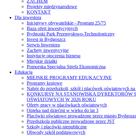
ZACHEM
Projekty międzynarodowe
KONTAKT
Dla inwestora
Inicjatywy obywatelskie - Program 25/75
Baza ofert inwestycyjnych
Bydgoski Park Przemysłowo-Technologiczny
Invest in Bydgoszcz
Serwis Inwestora
Zachęty inwestycyjne
Instytucje otoczenia biznesu
Miejskie działki
Pomorska Specjalna Strefa Ekonomiczna
Edukacja
MIEJSKIE PROGRAMY EDUKACYJNE
Programy krajowe
Nabór do przedszkoli, szkół i placówek oświatowych na
KONKURSY NA STANOWISKA DYREKTORÓW S
OŚWIATOWYCH W 2026 ROKU
Oferty pracy w placówkach oświatowych
Opieka nad dziećmi w wieku do lat 3
Placówki oświatowe prowadzone przez miasto Bydgosz
Przedszkola publiczne prowadzone przez JST
Szkoły i placówki niepubliczne
Obwody szkół podstawowych