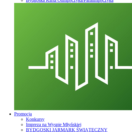
Bydgoska Karta Olimpijczyka/Paralimpijczyka
Promocja
Konkursy
Impreza na Wyspie Młyńskiej
BYDGOSKI JARMARK ŚWIĄTECZNY