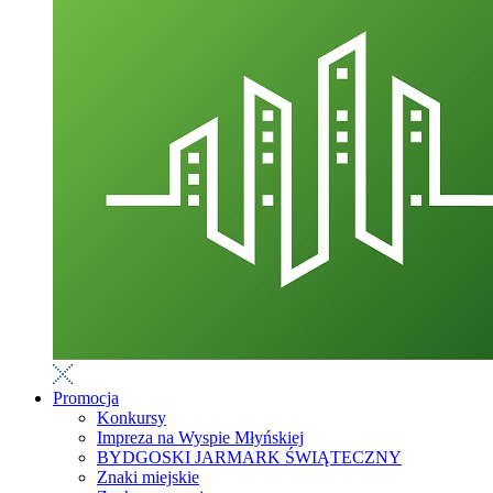
Promocja
Konkursy
Impreza na Wyspie Młyńskiej
BYDGOSKI JARMARK ŚWIĄTECZNY
Znaki miejskie