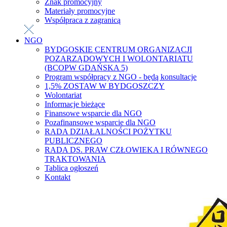
Znak promocyjny
Materiały promocyjne
Współpraca z zagranicą
NGO
BYDGOSKIE CENTRUM ORGANIZACJI
POZARZĄDOWYCH I WOLONTARIATU
(BCOPW GDAŃSKA 5)
Program współpracy z NGO - będą konsultacje
1,5% ZOSTAW W BYDGOSZCZY
Wolontariat
Informacje bieżące
Finansowe wsparcie dla NGO
Pozafinansowe wsparcie dla NGO
RADA DZIAŁALNOŚCI POŻYTKU
PUBLICZNEGO
RADA DS. PRAW CZŁOWIEKA I RÓWNEGO
TRAKTOWANIA
Tablica ogłoszeń
Kontakt