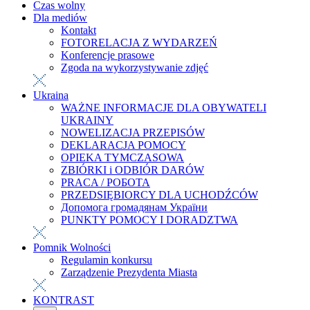
Czas wolny
Dla mediów
Kontakt
FOTORELACJA Z WYDARZEŃ
Konferencje prasowe
Zgoda na wykorzystywanie zdjęć
Ukraina
WAŻNE INFORMACJE DLA OBYWATELI
UKRAINY
NOWELIZACJA PRZEPISÓW
DEKLARACJA POMOCY
OPIEKA TYMCZASOWA
ZBIÓRKI i ODBIÓR DARÓW
PRACA / РОБОТА
PRZEDSIĘBIORCY DLA UCHODŹCÓW
Допомога громадянам України
PUNKTY POMOCY I DORADZTWA
Pomnik Wolności
Regulamin konkursu
Zarządzenie Prezydenta Miasta
KONTRAST