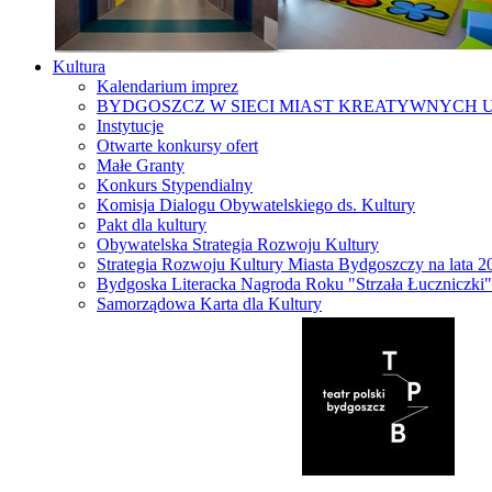
Kultura
Kalendarium imprez
BYDGOSZCZ W SIECI MIAST KREATYWNYCH 
Instytucje
Otwarte konkursy ofert
Małe Granty
Konkurs Stypendialny
Komisja Dialogu Obywatelskiego ds. Kultury
Pakt dla kultury
Obywatelska Strategia Rozwoju Kultury
Strategia Rozwoju Kultury Miasta Bydgoszczy na lata 
Bydgoska Literacka Nagroda Roku "Strzała Łuczniczki"
Samorządowa Karta dla Kultury