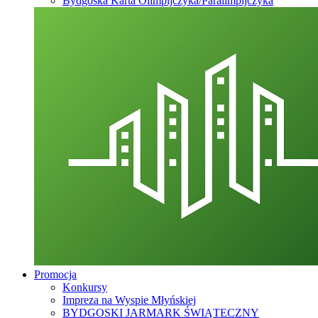
Bydgoska Karta Olimpijczyka/Paralimpijczyka
Promocja
Konkursy
Impreza na Wyspie Młyńskiej
BYDGOSKI JARMARK ŚWIĄTECZNY