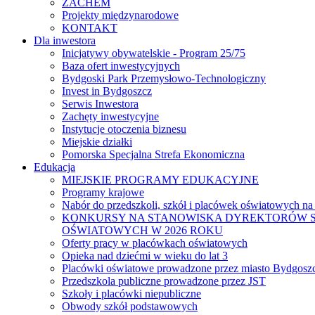
ZACHEM
Projekty międzynarodowe
KONTAKT
Dla inwestora
Inicjatywy obywatelskie - Program 25/75
Baza ofert inwestycyjnych
Bydgoski Park Przemysłowo-Technologiczny
Invest in Bydgoszcz
Serwis Inwestora
Zachęty inwestycyjne
Instytucje otoczenia biznesu
Miejskie działki
Pomorska Specjalna Strefa Ekonomiczna
Edukacja
MIEJSKIE PROGRAMY EDUKACYJNE
Programy krajowe
Nabór do przedszkoli, szkół i placówek oświatowych na
KONKURSY NA STANOWISKA DYREKTORÓW S
OŚWIATOWYCH W 2026 ROKU
Oferty pracy w placówkach oświatowych
Opieka nad dziećmi w wieku do lat 3
Placówki oświatowe prowadzone przez miasto Bydgosz
Przedszkola publiczne prowadzone przez JST
Szkoły i placówki niepubliczne
Obwody szkół podstawowych