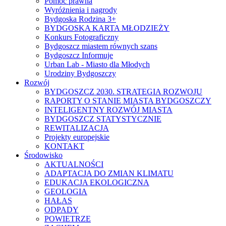
Pomoc prawna
Wyróżnienia i nagrody
Bydgoska Rodzina 3+
BYDGOSKA KARTA MŁODZIEŻY
Konkurs Fotograficzny
Bydgoszcz miastem równych szans
Bydgoszcz Informuje
Urban Lab - Miasto dla Młodych
Urodziny Bydgoszczy
Rozwój
BYDGOSZCZ 2030. STRATEGIA ROZWOJU
RAPORTY O STANIE MIASTA BYDGOSZCZY
INTELIGENTNY ROZWÓJ MIASTA
BYDGOSZCZ STATYSTYCZNIE
REWITALIZACJA
Projekty europejskie
KONTAKT
Środowisko
AKTUALNOŚCI
ADAPTACJA DO ZMIAN KLIMATU
EDUKACJA EKOLOGICZNA
GEOLOGIA
HAŁAS
ODPADY
POWIETRZE