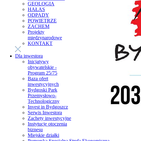
GEOLOGIA
HAŁAS
ODPADY
POWIETRZE
ZACHEM
Projekty
międzynarodowe
KONTAKT
Dla inwestora
Inicjatywy
obywatelskie -
Program 25/75
Baza ofert
inwestycyjnych
Bydgoski Park
Przemysłowo-
Technologiczny
Invest in Bydgoszcz
Serwis Inwestora
Zachęty inwestycyjne
Instytucje otoczenia
biznesu
Miejskie działki
Pomorska Specjalna Strefa Ekonomiczna