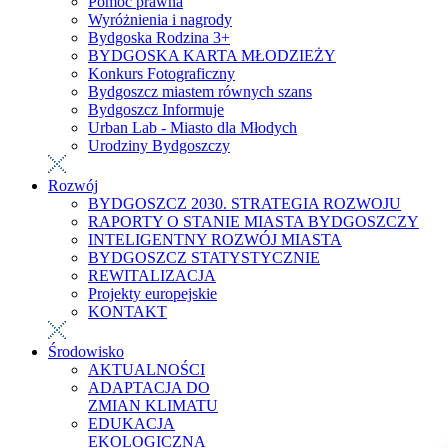
Pomoc prawna
Wyróżnienia i nagrody
Bydgoska Rodzina 3+
BYDGOSKA KARTA MŁODZIEŻY
Konkurs Fotograficzny
Bydgoszcz miastem równych szans
Bydgoszcz Informuje
Urban Lab - Miasto dla Młodych
Urodziny Bydgoszczy
Rozwój
BYDGOSZCZ 2030. STRATEGIA ROZWOJU
RAPORTY O STANIE MIASTA BYDGOSZCZY
INTELIGENTNY ROZWÓJ MIASTA
BYDGOSZCZ STATYSTYCZNIE
REWITALIZACJA
Projekty europejskie
KONTAKT
Środowisko
AKTUALNOŚCI
ADAPTACJA DO
ZMIAN KLIMATU
EDUKACJA
EKOLOGICZNA