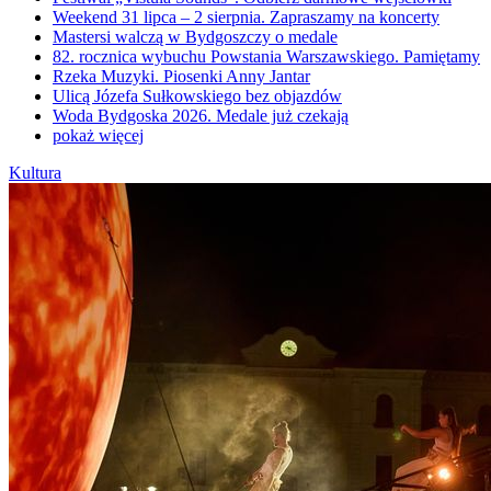
Weekend 31 lipca – 2 sierpnia. Zapraszamy na koncerty
Mastersi walczą w Bydgoszczy o medale
82. rocznica wybuchu Powstania Warszawskiego. Pamiętamy
Rzeka Muzyki. Piosenki Anny Jantar
Ulicą Józefa Sułkowskiego bez objazdów
Woda Bydgoska 2026. Medale już czekają
pokaż więcej
Kultura