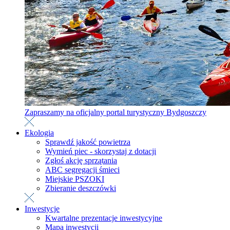
Zapraszamy na oficjalny portal turystyczny Bydgoszczy
Ekologia
Sprawdź jakość powietrza
Wymień piec - skorzystaj z dotacji
Zgłoś akcję sprzątania
ABC segregacji śmieci
Miejskie PSZOKI
Zbieranie deszczówki
Inwestycje
Kwartalne prezentacje inwestycyjne
Mapa inwestycji