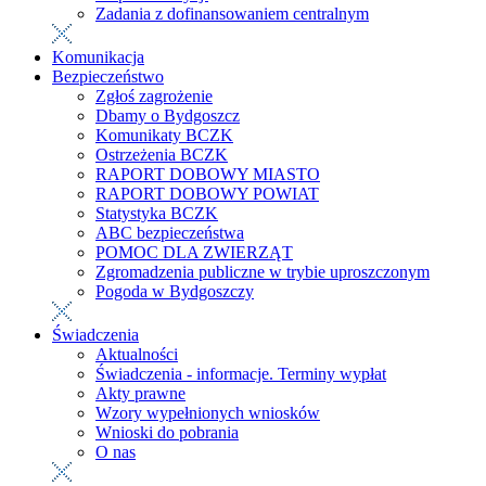
Zadania z dofinansowaniem centralnym
Komunikacja
Bezpieczeństwo
Zgłoś zagrożenie
Dbamy o Bydgoszcz
Komunikaty BCZK
Ostrzeżenia BCZK
RAPORT DOBOWY MIASTO
RAPORT DOBOWY POWIAT
Statystyka BCZK
ABC bezpieczeństwa
POMOC DLA ZWIERZĄT
Zgromadzenia publiczne w trybie uproszczonym
Pogoda w Bydgoszczy
Świadczenia
Aktualności
Świadczenia - informacje. Terminy wypłat
Akty prawne
Wzory wypełnionych wniosków
Wnioski do pobrania
O nas