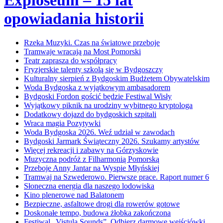
opowiadania historii
Rzeka Muzyki. Czas na światowe przeboje
Tramwaje wracają na Most Pomorski
Teatr zaprasza do współpracy
Fryzjerskie talenty szkolą się w Bydgoszczy
Kulturalny sierpień z Bydgoskim Budżetem Obywatelskim
Woda Bydgoska z wyjątkowym ambasadorem
Bydgoski Fordon gościć będzie Festiwal Wisły
Wyjątkowy piknik na urodziny wybitnego kryptologa
Dodatkowy dojazd do bydgoskich szpitali
Wraca magia Pozytywki
Woda Bydgoska 2026. Weź udział w zawodach
Bydgoski Jarmark Świąteczny 2026. Szukamy artystów
Więcej rekreacji i zabawy na Górzyskowie
Muzyczna podróż z Filharmonią Pomorską
Przeboje Anny Jantar na Wyspie Młyńskiej
Tramwaj na Szwederowo. Pierwsze prace. Raport numer 6
Słoneczna energia dla naszego lodowiska
Kino plenerowe nad Balatonem
Bezpieczne, asfaltowe drogi dla rowerów gotowe
Doskonałe tempo, budowa żłobka zakończona
Festiwal „Vistula Sounds”. Odbierz darmowe wejściówki