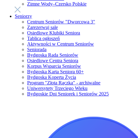
Zimne Wody–Czersko Polskie
Seniorzy
Centrum Seniorów "Dworcowa 3"
Zarezerwuj salę
Osiedlowe Klubiki Seniora
Tablica ogłoszeń
Aktywności w Centrum Seniorów
Seniorada
Bydgoska Rada Seniorów
Osiedlowe Centra Seniora
Korpus Wsparcia Seniorów
Bydgoska Karta Seniora 60+
Bydgoska Koperta Życia
Program "Złota Rączka" - archiwalne
Uniwersytety Trzeciego Wieku
Bydgoskie Dni Seniorek i Seniorów 2025