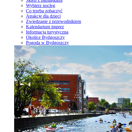
Sklep z pamiątkami
Wybierz nocleg
Co trzeba zobaczyć
Atrakcje dla dzieci
Zwiedzanie z przewodnikiem
Kalendarium imprez
Informacja turystyczna
Okolice Bydgoszczy
Pogoda w Bydgoszczy