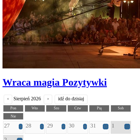
Wraca magia Pozytywki
‹
Sierpień 2026
›
idź do dzisiaj
Pon
Wto
Śro
Czw
Pią
Sob
Nie
27
28
29
30
31
1
4
5
6
8
15
15
2