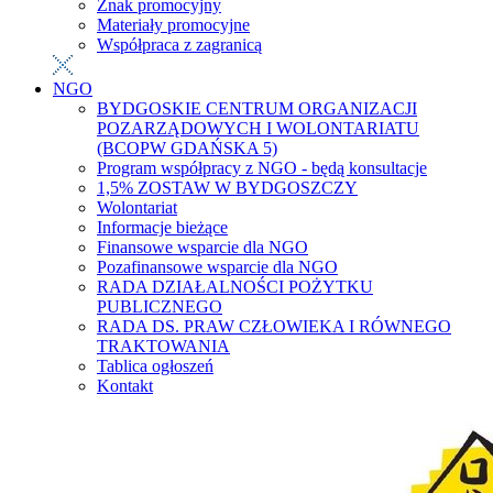
Znak promocyjny
Materiały promocyjne
Współpraca z zagranicą
NGO
BYDGOSKIE CENTRUM ORGANIZACJI
POZARZĄDOWYCH I WOLONTARIATU
(BCOPW GDAŃSKA 5)
Program współpracy z NGO - będą konsultacje
1,5% ZOSTAW W BYDGOSZCZY
Wolontariat
Informacje bieżące
Finansowe wsparcie dla NGO
Pozafinansowe wsparcie dla NGO
RADA DZIAŁALNOŚCI POŻYTKU
PUBLICZNEGO
RADA DS. PRAW CZŁOWIEKA I RÓWNEGO
TRAKTOWANIA
Tablica ogłoszeń
Kontakt