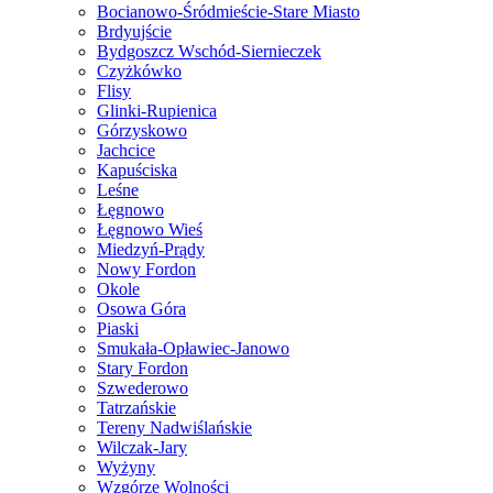
Bocianowo-Śródmieście-Stare Miasto
Brdyujście
Bydgoszcz Wschód-Siernieczek
Czyżkówko
Flisy
Glinki-Rupienica
Górzyskowo
Jachcice
Kapuściska
Leśne
Łęgnowo
Łęgnowo Wieś
Miedzyń-Prądy
Nowy Fordon
Okole
Osowa Góra
Piaski
Smukała-Opławiec-Janowo
Stary Fordon
Szwederowo
Tatrzańskie
Tereny Nadwiślańskie
Wilczak-Jary
Wyżyny
Wzgórze Wolności