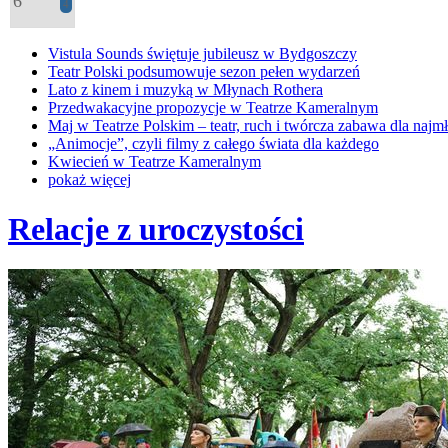
6
4
Vistula Sounds świętuje jubileusz w Bydgoszczy
Teatr Polski podsumowuje sezon pełen wydarzeń
Lato z kinem i muzyką w Młynach Rothera
Przedwakacyjne propozycje w Teatrze Kameralnym
Maj w Teatrze Polskim – teatr, ruch i twórcza zabawa dla najm
„Animocje”, czyli filmy z całego świata dla każdego
Kwiecień w Teatrze Kameralnym
pokaż więcej
Relacje z uroczystości