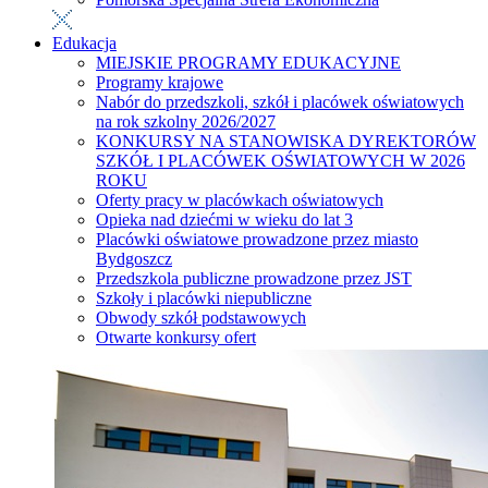
Edukacja
MIEJSKIE PROGRAMY EDUKACYJNE
Programy krajowe
Nabór do przedszkoli, szkół i placówek oświatowych
na rok szkolny 2026/2027
KONKURSY NA STANOWISKA DYREKTORÓW
SZKÓŁ I PLACÓWEK OŚWIATOWYCH W 2026
ROKU
Oferty pracy w placówkach oświatowych
Opieka nad dziećmi w wieku do lat 3
Placówki oświatowe prowadzone przez miasto
Bydgoszcz
Przedszkola publiczne prowadzone przez JST
Szkoły i placówki niepubliczne
Obwody szkół podstawowych
Otwarte konkursy ofert