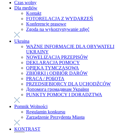
Czas wolny
Dla mediów
Kontakt
FOTORELACJA Z WYDARZEŃ
Konferencje prasowe
Zgoda na wykorzystywanie zdjęć
Ukraina
WAŻNE INFORMACJE DLA OBYWATELI
UKRAINY
NOWELIZACJA PRZEPISÓW
DEKLARACJA POMOCY
OPIEKA TYMCZASOWA
ZBIÓRKI i ODBIÓR DARÓW
PRACA / РОБОТА
PRZEDSIĘBIORCY DLA UCHODŹCÓW
Допомога громадянам України
PUNKTY POMOCY I DORADZTWA
Pomnik Wolności
Regulamin konkursu
Zarządzenie Prezydenta Miasta
KONTRAST